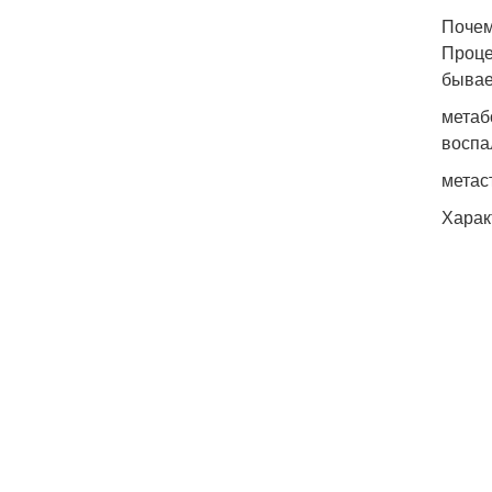
Почем
Проце
бывае
метаб
воспа
метас
Харак