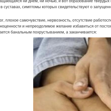
ащающаяся ни днём, ни ночью, и вот образование твёрдых 
 в суставах, симптомы которых свидетельствуют о запущенн
тог, плохое самочувствие, нервозность, отсутствие работос
ноценности и непреодолимое желание избавиться от постоя
ается банальным похрустыванием, а заканчивается: