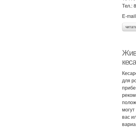
Тел.: 
E-mai
читат
Жив
кес
Кесар
для р
прибе
реком
полож
могут
вас и
вариа