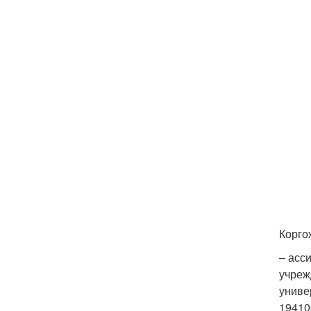
Корго
– асс
учреж
униве
19410