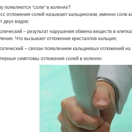
у появляются “соли” в коленях?
сс отложения солей называют кальцинозом, именно соли ка
т двух видов:
олический – результат нарушения обмена веществ в клетках
ление. Что вызывает отложение кристаллов кальция;
татический – связан появлением кальциевых отложений на 
терные симптомы отложения солей в коленях: