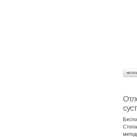
читат
Отл
сус
Беспо
Стопа
метод