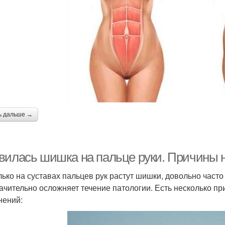
ь дальше →
вилась шишка на пальце руки. Причины
лько на суставах пальцев рук растут шишки, довольно част
начительно осложняет течение патологии. Есть несколько п
нений: