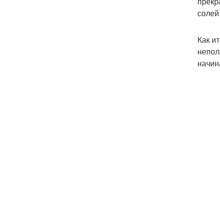
прекр
солей
Как и
непол
начин