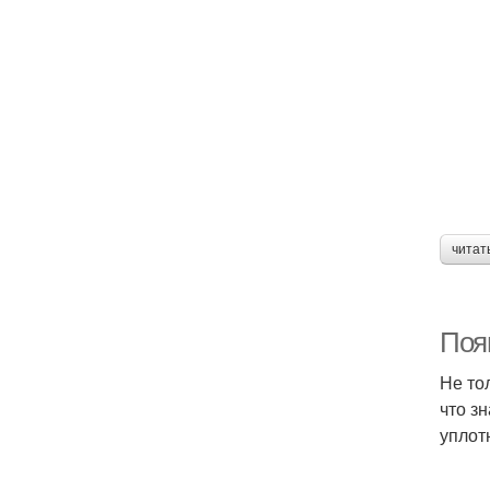
читат
Поя
Не то
что з
уплот