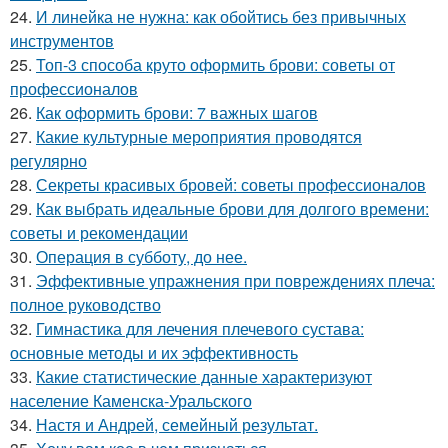
24.
И линейка не нужна: как обойтись без привычных
инструментов
25.
Топ-3 способа круто оформить брови: советы от
профессионалов
26.
Как оформить брови: 7 важных шагов
27.
Какие культурные мероприятия проводятся
регулярно
28.
Секреты красивых бровей: советы профессионалов
29.
Как выбрать идеальные брови для долгого времени:
советы и рекомендации
30.
Операция в субботу, до нее.
31.
Эффективные упражнения при повреждениях плеча:
полное руководство
32.
Гимнастика для лечения плечевого сустава:
основные методы и их эффективность
33.
Какие статистические данные характеризуют
население Каменска-Уральского
34.
Настя и Андрей, семейный результат.