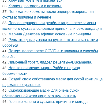
35.
Хочу вам кое в чем признаться.
36.
Коллеги, поговорим о важном.
37.
Понимание хромоты после эндопротезирования
сустава: причины и лечение
38.
Послеоперационная реабилитация после замены
коленного сустава: основные принципы и рекомендации
39.
Марина Девятова афиша: основные принципы
40.
Ревматоидные узелки на руках: что это и как с этим
бороться
41.
Потеря волос после COVID-19: причины и способы
борьбы
42.
Лимонный торт т. лиддел рецепты@Dukamania.
43.
Новые появления марго Робби в период
беременности.
44.
Создай свою собственную маску для сухой кожи лица
в домашних условиях
45.
Омолаживающие маски для очень сухой
обезвоженной кожи лица: что нужно знать
46.
Горячие колени и суставы: причины и методы