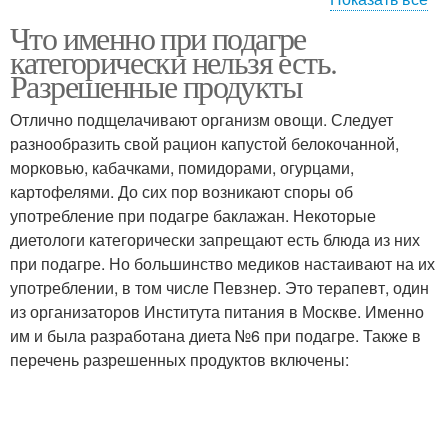
Что именно при подагре
Питание при подагре
Питания при подагре
категорически нельзя есть.
Разрешенные продукты
Отлично подщелачивают организм овощи. Следует
разнообразить свой рацион капустой белокочанной,
Яичница при подагре
морковью, кабачками, помидорами, огурцами,
картофелями. До сих пор возникают споры об
употребление при подагре баклажан. Некоторые
диетологи категорически запрещают есть блюда из них
при подагре. Но большинство медиков настаивают на их
употреблении, в том числе Певзнер. Это терапевт, один
из организаторов Института питания в Москве. Именно
им и была разработана диета №6 при подагре. Также в
перечень разрешенных продуктов включены: