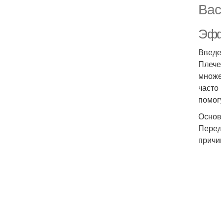
Вас
Эфф
Введ
Плече
множе
часто
помог
Основ
Перед
причи