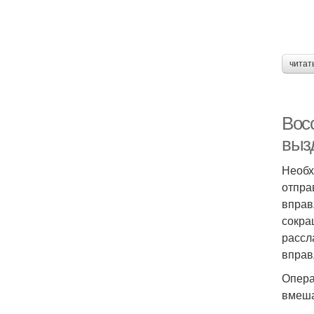
читат
Вос
выз
Необх
отпра
вправ
сокра
рассл
вправ
Опера
вмеша