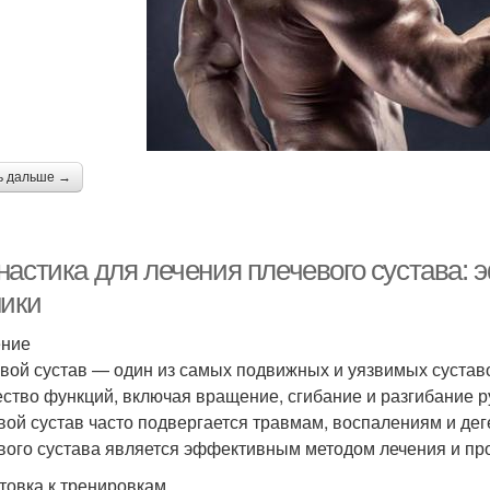
ь дальше →
настика для лечения плечевого сустава:
ники
ение
вой сустав — один из самых подвижных и уязвимых суставо
ство функций, включая вращение, сгибание и разгибание р
вой сустав часто подвергается травмам, воспалениям и де
вого сустава является эффективным методом лечения и про
товка к тренировкам