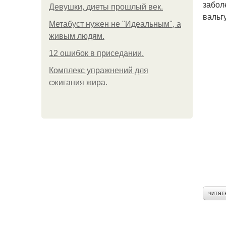
забол
Девушки, диеты прошлый век.
вальг
Метабуст нужен не "Идеальным", а
живым людям.
12 ошибок в приседании.
Комплекс упражнений для
сжигания жира.
читат