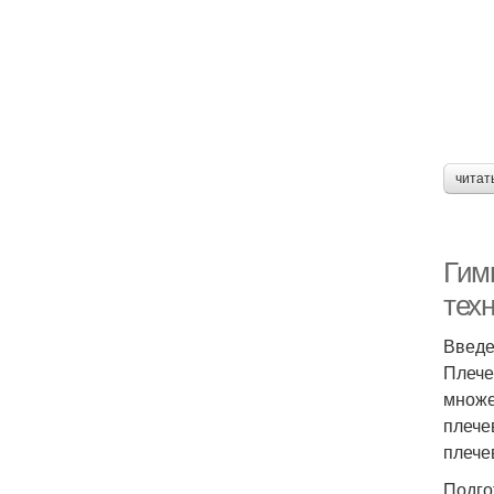
читат
Гим
тех
Введ
Плече
множе
плече
плече
Подго