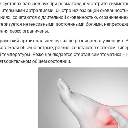
в суставах пальцев рук при ревматоидном артрите симметр
чительными артралгиями, быстро исчезающей скованностью.
ниях, сочетаются с длительной скованностью, ограничение
теризуется интенсивными постоянными болями, непреходящ
ния резко ограничены.
рический артрит пальцев рук чаще развивается у женщин. 
вов. Боли обычно острые, резкие, сочетаются с отеком, г
 температуры. Реже наблюдается стертая симптоматика – 
етворительном общем состоянии.