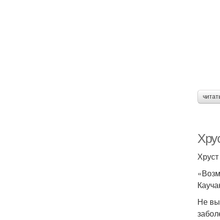
читат
Хрус
Хруст
«Возм
Кауча
Не вы
забол