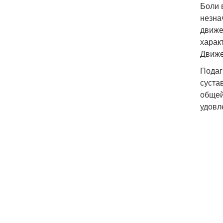
Боли 
незна
движе
харак
Движе
Подаг
суста
общей
удовл