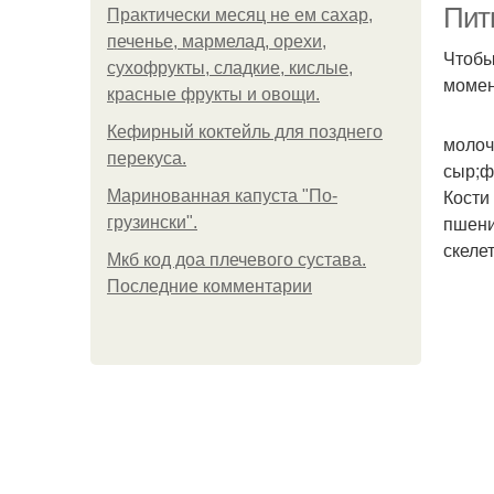
Пит
Практически месяц не ем сахар,
печенье, мармелад, орехи,
Чтобы
сухофрукты, сладкие, кислые,
момен
красные фрукты и овощи.
Кефирный коктейль для позднего
молоч
перекуса.
сыр;ф
Кости
Маринованная капуста "По-
пшени
грузински".
скеле
Мкб код доа плечевого сустава.
Последние комментарии