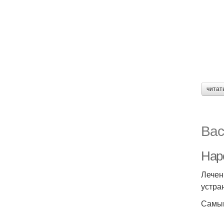
читат
Вас
Нар
Лечен
устра
Самым