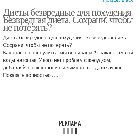
Диеты безвредные для похудения.
диета для похудения
Действенная диета
Безвредная диета. Сохрани, чтобы
не потерять?
Диеты безвредные для похудения. Безвредная диета.
Сохрани, чтобы не потерять?
Диеты для похудения
Быстрые диеты
Как только проснулись - мы выпиваем 2 стакана теплой
воды натощак. У кого нет проблем с желудком,
добавляйте сок половинки лимона, так даже лучше.
Показать полностью ….
Диета для быстрого
Вредные диеты
сброса
Полезные диеты
Диета без вреда