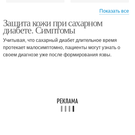
Показать все
Защита кожи при сахарном
Сахарный диабет
Диабет со стороны
диабете. Симптомы
Учитывая, что сахарный диабет длительное время
протекает малосимптомно, пациенты могут узнать о
Проявления при
своем диагнозе уже после формирования язвы.
Связь с диабетом
сахарном диабете
Простой дерматит