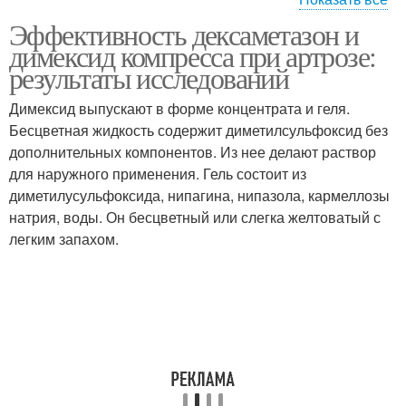
Эффективность дексаметазон и
Димексид в компрессах
Димексид по сравнению
димексид компресса при артрозе:
результаты исследований
Димексид выпускают в форме концентрата и геля.
Бесцветная жидкость содержит диметилсульфоксид без
Препараты при артрозе
Компресс с димексидом
дополнительных компонентов. Из нее делают раствор
для наружного применения. Гель состоит из
диметилусульфоксида, нипагина, нипазола, кармеллозы
натрия, воды. Он бесцветный или слегка желтоватый с
Компрессы с
Димексид с новокаином
легким запахом.
димексидом