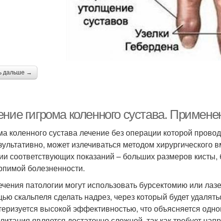
ь дальше →
ение гигрома коленного сустава. Примен
ма коленного сустава лечение без операции которой пров
зультативно, может излечиваться методом хирургического 
ии соответствующих показаний – больших размеров кисты,
рпимой болезненности.
ечения патологии могут использовать бурсектомию или лаз
ью скальпеля сделать надрез, через который будет удалять
теризуется высокой эффективностью, что объясняется одн
литация является достаточно сложной, так как требует нап