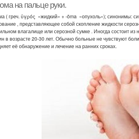
ома на пальце руки.
́ма ( греч. ὑγρός «жидкий» + -ōma «опухоль»); синонимы: 
ование , представляющее собой скопление жидкости серозн
ильном влагалище или серозной сумке . Иногда состоит из 
н в возрасте 20-30 лет. Обычно больные не чувствуют боли
дняет её обнаружение и лечение на ранних сроках.