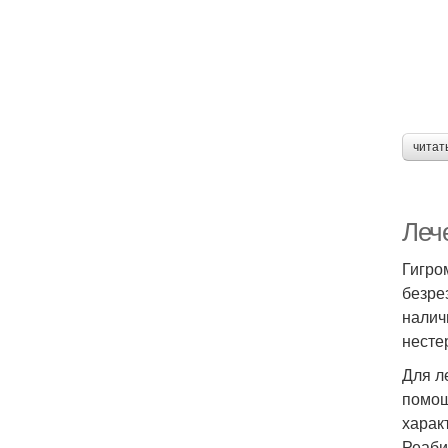
читат
Леч
Гигро
безре
налич
несте
Для л
помощ
харак
Реаби