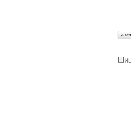
читат
Шиш