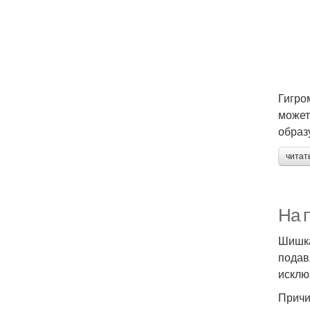
Гигро
может
образ
читат
На 
Шишка
подав
исклю
Прич