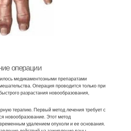
ение операции
одилось медикаментозными препаратами
вмешательства. Операция проводится только при
 быстрого разрастания новообразования,
ерную терапию. Первый метод лечения требует с
ся новообразование. Этот метод
овременным удалением опухоли и ее основания.
равление действий на заживление раны.