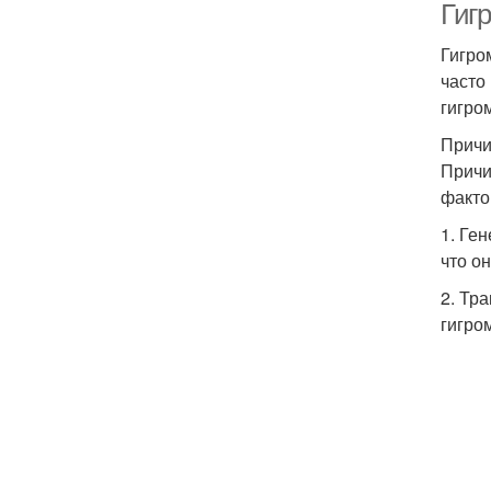
Гиг
Гигро
часто
гигро
Причи
Причи
факто
1. Ге
что о
2. Тр
гигро