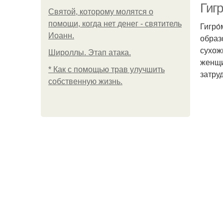
Гигр
Святой, которому молятся о
помощи, когда нет денег - святитель
Гигро
Иоанн.
образ
сухож
Широллы. Этап атака.
женщи
* Как с помощью трав улучшить
затру
собственную жизнь.