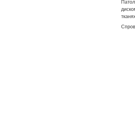
Патол
диско
тканях
Спров