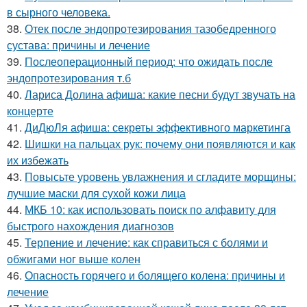
в сырного человека.
38.
Отек после эндопротезирования тазобедренного
сустава: причины и лечение
39.
Послеоперационный период: что ожидать после
эндопротезирования т.б
40.
Лариса Долина афиша: какие песни будут звучать на
концерте
41.
ДиДюЛя афиша: секреты эффективного маркетинга
42.
Шишки на пальцах рук: почему они появляются и как
их избежать
43.
Повысьте уровень увлажнения и сгладите морщины:
лучшие маски для сухой кожи лица
44.
МКБ 10: как использовать поиск по алфавиту для
быстрого нахождения диагнозов
45.
Терпение и лечение: как справиться с болями и
обжигами ног выше колен
46.
Опасность горячего и болящего колена: причины и
лечение