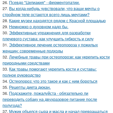
26.
Псевдо "Целиакия" - ферментопатии.
27.
Вы когда-нибудь чувствовали, что ваши мечты о
стройном теле остаются всего лишь мечтами?
28.
Какие музеи находятся рядом с Красной площадью
29.
Немножко о духовном надо бы.
30.
Эффективные упражнения для разработки
плечевого сустава: как улучшить гибкость и силу
31.
Эффективное лечение остеопороза у пожилых
женщин: современные подходы
32.
Лечебные травы при остеопорозе: как укрепить кости
природными средствами
33.
Как травы помогают укрепить кости и суставы:
полное руководство
34.
Остеопороз: что это такое и как с ним бороться
35.
Рецепты диета дюкан.
36.
Подскажите, пожалуйста - обязательно ли
переводить собаку на двухразовое питание после
полугода?
37.
Мужик объелся сыра и масла и начал превращаться