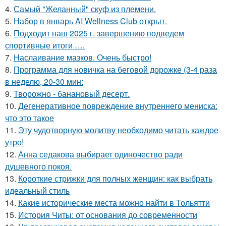
4.
Самый "Желанный" скуф из племени.
5.
Набор в январь AI Wellness Club открыт.
6.
Подходит наш 2025 г. завершению подведем
спортивные итоги ….
7.
Наслаивание мазков. Очень быстро!
8.
Программа для новичка на беговой дорожке (3-4 раза
в неделю, 20-30 мин:
9.
Творожно - банановый десерт.
10.
Дегенеративное повреждение внутреннего мениска:
что это такое
11.
Эту чудотворную молитву необходимо читать каждое
утро!
12.
Анна седакова выбирает одиночество ради
душевного покоя.
13.
Короткие стрижки для полных женщин: как выбрать
идеальный стиль
14.
Какие исторические места можно найти в Тольятти
15.
История Читы: от основания до современности