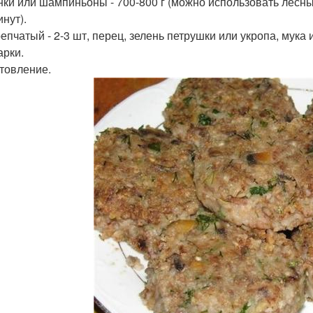
ки или шампиньоны - 700-800 г (можно использовать лесны
нут).
 репчатый - 2-3 шт, перец, зелень петрушки или укропа, мук
арки.
товление.