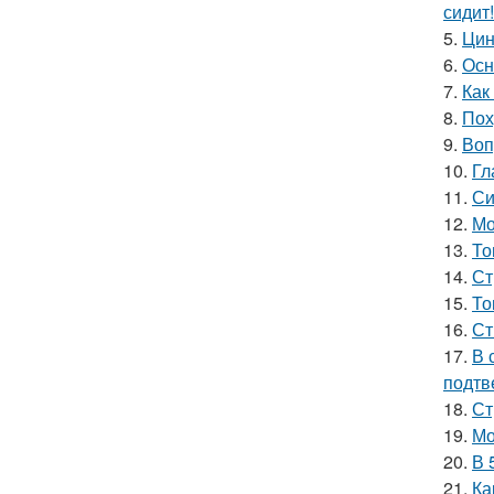
сидит!
5.
Цин
6.
Осн
7.
Как
8.
Пох
9.
Воп
10.
Гл
11.
Си
12.
Мо
13.
То
14.
Ст
15.
То
16.
Ст
17.
В 
подтв
18.
Ст
19.
Мо
20.
В 
21.
Ка