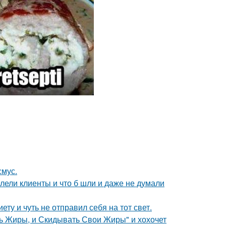
смус.
алели клиенты и что б шли и даже не думали
ту и чуть не отправил себя на тот свет.
сть Жиры, и Скидывать Свои Жиры" и хохочет