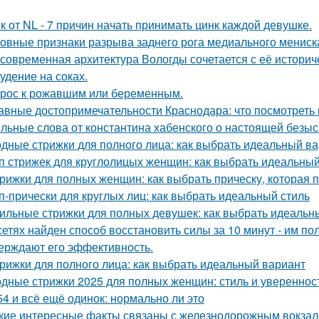
к от NL - 7 причин начать принимать цинк каждой девушке.
овные признаки разрыва заднего рога медиального мениска
 современная архитектура Вологды сочетается с её истори
удение на соках.
рос к рожавшим или беременным.
авные достопримечательности Краснодара: что посмотреть 
льные слова от константина хабенского о настоящей безыс
дные стрижки для полного лица: как выбрать идеальный в
п стрижек для круглолицых женщин: как выбрать идеальный
рижки для полных женщин: как выбрать прическу, которая 
п-прически для круглых лиц: как выбрать идеальный стиль
ильные стрижки для полных девушек: как выбрать идеальны
сетях найден способ восстановить силы за 10 минут - им п
ерждают его эффективность.
рижки для полного лица: как выбрать идеальный вариант
дные стрижки 2025 для полных женщин: стиль и увереннос
54 и всё ещё одинок: нормально ли это
кие интересные факты связаны с железнодорожным вокза