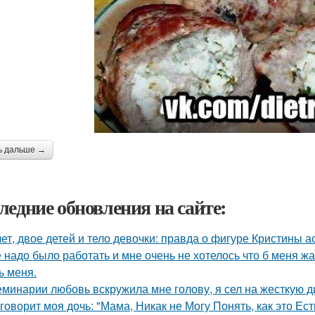
ь дальше →
ледние обновления на сайте:
лет, двое детей и тело девочки: правда о фигуре Кристины а
 надо было работать и мне очень не хотелось что б меня ж
ь меня.
еминарии любовь вскружила мне голову, я сел на жесткую дие
 говорит моя дочь: "Мама, Никак не Могу Понять, как это Е