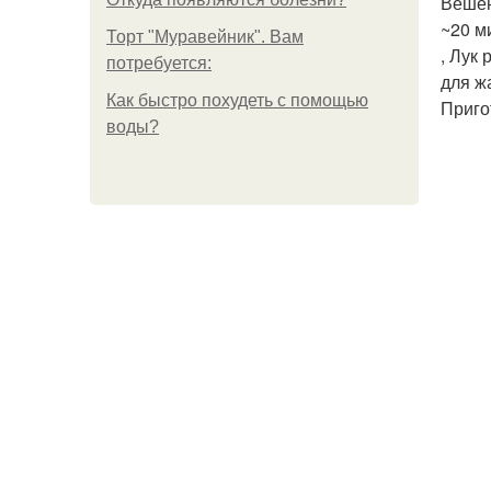
Вешен
~20 ми
Торт "Муравейник". Вам
, Лук
потребуется:
для ж
Как быстро похудеть с помощью
Приго
воды?