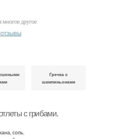
и многое другое
отзывы
сушеными
Гречка с
ами
шампиньонами
отлеты с грибами.
акана, соль.