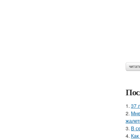
читат
Пос
1.
37 
2.
Мне
жалет
3.
В с
4.
Как