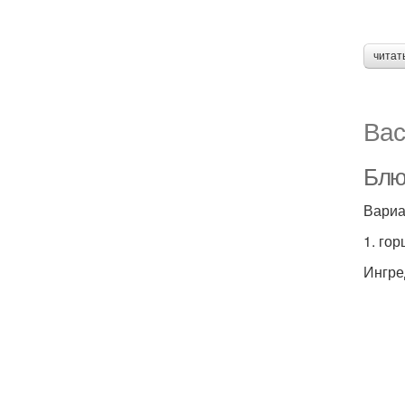
читат
Вас
Блюд
Вариа
1. го
Ингре