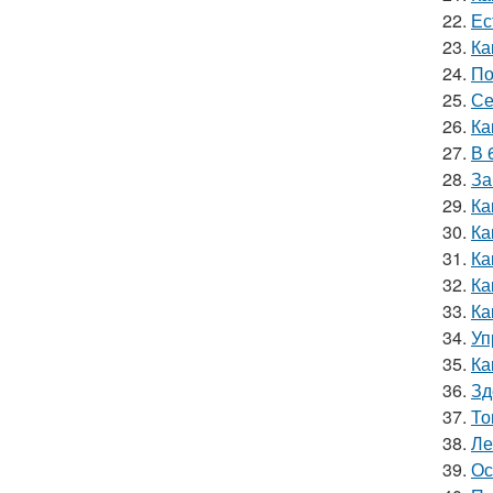
22.
Ес
23.
Ка
24.
По
25.
Се
26.
Ка
27.
В 
28.
За
29.
Ка
30.
Ка
31.
Ка
32.
Ка
33.
Ка
34.
Уп
35.
Ка
36.
Зд
37.
То
38.
Ле
39.
Ос