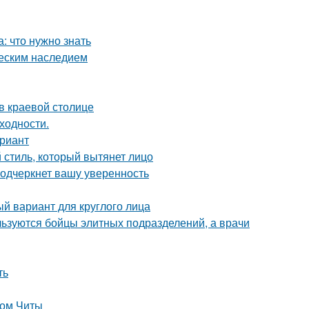
: что нужно знать
ческим наследием
в краевой столице
ходности.
ариант
 стиль, который вытянет лицо
подчеркнет вашу уверенность
й вариант для круглого лица
ользуются бойцы элитных подразделений, а врачи
ть
лом Читы