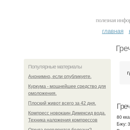
полезная инфор
главная
Гре
Популярные материалы
Г
Анонимно, если опубликуете.
Куркума - мощнейшее средство для
омоложения.
Плоский живот всего за 42 дня.
Греч
Компресс новокаин Димексид вода.
80 кка
Техника наложения компрессов
Бжу: 3
Откуда появляются болезни?