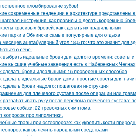
тественное пломбирование зубов!
кие современные тенденции в архитектуре представлены в
шаговая инструкция: как правильно делать коррекцию бро
креты красивых бровей: как сделать их правильными
кие парки в Обнинске самые популярные для отдыха
6 месяцев ацетабулярный угол 18,5 гр: что это значит для з
боться о себе.
к выбрать идеальные брови для долгого времени: советы 
кие высшие учебные заведения есть в Набережных Челнах
к сделать брови идеальными: 15 проверенных способов
к сделать идеальные брови дома: простые советы для нач
к сделать брови надолго: пошаговая инструкция
ражнения для плечевого сустава после операции или трав
к разрабатывать руку после перелома плечевого сустава: п
оровье собаки: 22 тревожных симптома.
п вопросов про липолитики.
чебные травы при остеопорозе: как укрепить кости природ
теопороз: как вылечить народными средствами