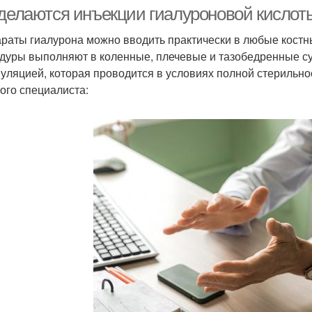
луроновой кислотой
 делаются инъекции гиалуроновой кислоты
раты гиалурона можно вводить практически в любые костны
дуры выполняют в коленные, плечевые и тазобедренные су
Кислоты в колено
уляцией, которая проводится в условиях полной стерильно
ого специалиста: