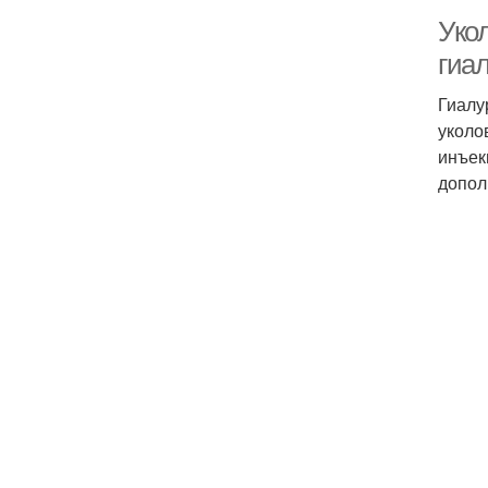
Уко
гиа
Гиалу
уколо
инъек
допол