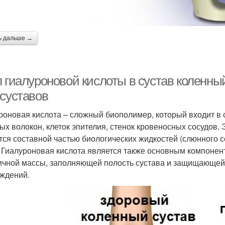
ь дальше →
л гиалуроновой кислоты в сустав коленны
 суставов
роновая кислота – сложный биополимер, который входит в с
ых волокон, клеток эпителия, стенок кровеносных сосудов.
тся составной частью биологических жидкостей (слюнного с
). Гиалуроновая кислота является также основным компонен
ичной массы, заполняющей полость сустава и защищающей
ждений.