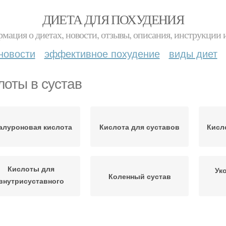
ДИЕТА ДЛЯ ПОХУДЕНИЯ
мация о диетах, новости, отзывы, описания, инструкции 
новости
эффективное похудение
виды диет
лоты в сустав
алуроновая кислота
Кислота для суставов
Кисл
Кислоты для
Ук
Коленный сустав
внутрисуставного
введения
Препараты с
Кислота в аптеках
Кисл