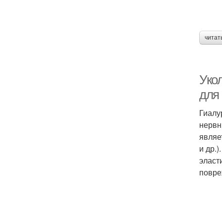
читат
Уко
для
Гиалу
нервн
являе
и др.
эласт
повре