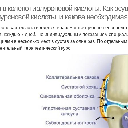
л в колено гиалуроновой кислоты. Как ос
луроновой кислоты, и какова необходимая
роновая кислота вводится врачом инъекционно непосредств
в, каждые 7 дней. По индивидуальным показаниям специал
циями в несколько мест в сустав за один раз. По отдельны
нительный терапевтический курс.