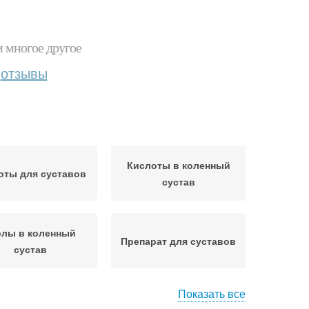
и многое другое
отзывы
Кислоты в коленный
оты для суставов
сустав
олы в коленный
Препарат для суставов
сустав
Показать все
Кислоты в плечевой
оты при лечении