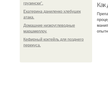
гиа
грузински".
Как
Екатерина даниленко хлебушек
Препа
атака.
проце
манип
Домашние низкоуглеводные
опытн
маршмеллоу.
Кефирный коктейль для позднего
перекуса.