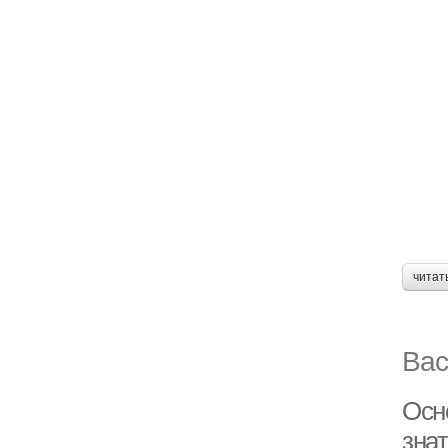
читат
Вас
Осн
зна