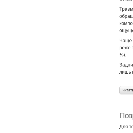
Травм
обращ
компо
ощуще
Чаще 
реже 
%).
Задни
лишь 
читат
Повр
Для т