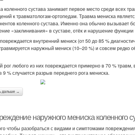
а коленного сустава занимает первое место среди всех тра
ений к травматологам-ортопедам. Травма мениска являет
нентов коленного сустава. Именно она обычно вызывает бо
ние «заклинивания» в суставе, отёк и нарушение функции 
повреждается внутренний мениск (от 50 до 85 % диагностич
травмируется наружный мениск (10–20 %) и совсем редко о
й рог любого из них повреждается примерно в 70 % травм, 
в 9 % случается разрыв переднего рога мениска.
ь дальше →
еждение наружного мениска коленного сус
ого чтобы разобраться с видами и симптомами повреждения