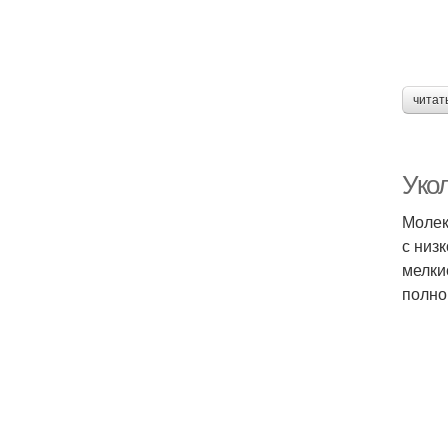
читат
Уко
Молек
с низ
мелки
полно