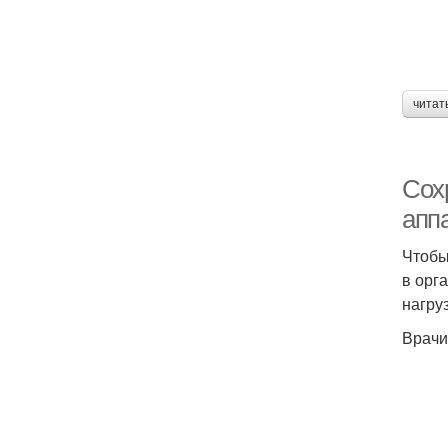
читат
Сох
апп
Чтобы
в орг
нагру
Врачи