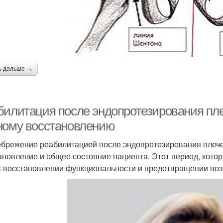
ь дальше →
билитация после эндопротезирования плеч
ному восстановлению
брежение реабилитацией после эндопротезирования плечев
ановление и общее состояние пациента. Этот период, кото
в восстановлении функциональности и предотвращении во