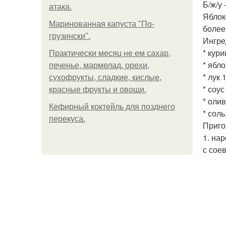
Б/ж/у 
атака.
Яблок
Маринованная капуста "По-
более
грузински".
Ингре
* кури
Практически месяц не ем сахар,
* ябло
печенье, мармелад, орехи,
* лук 
сухофрукты, сладкие, кислые,
* соу
красные фрукты и овощи.
* оли
Кефирный коктейль для позднего
* соль
перекуса.
Приго
1. на
с сое