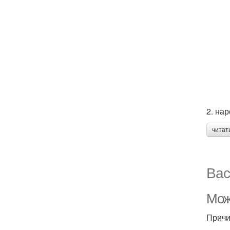
2. на
читат
Вас
Мож
Причи