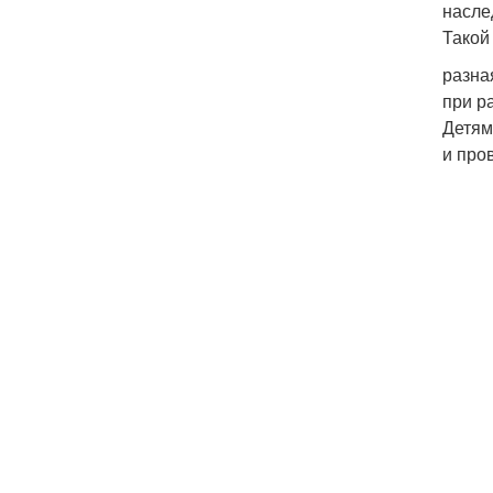
насле
Такой
разна
при р
Детям
и про