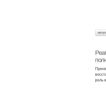
читат
Реа
пол
Прене
восст
роль 