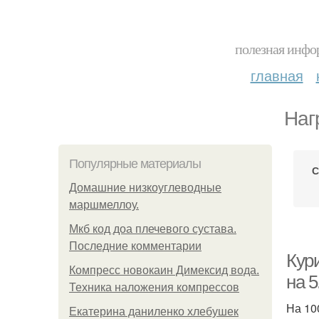
полезная инфор
главная
Наг
Популярные материалы
С
Домашние низкоуглеводные
маршмеллоу.
Мкб код доа плечевого сустава.
Последние комментарии
Кури
Компресс новокаин Димексид вода.
на 5
Техника наложения компрессов
На 100
Екатерина даниленко хлебушек