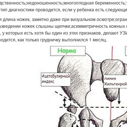
дственность;недоношенность;многоплодная беременность;
 тип диагностики проводится, если у ребенка есть следующ
я длина ножек, заметно даже при визуальном осмотре;огра
азведении ножек слышны щелчки;асимметричность кожных с
, у которых есть хотя бы один из этих признаков, делают У
водится, как только грудничку выполнился 1 месяц.