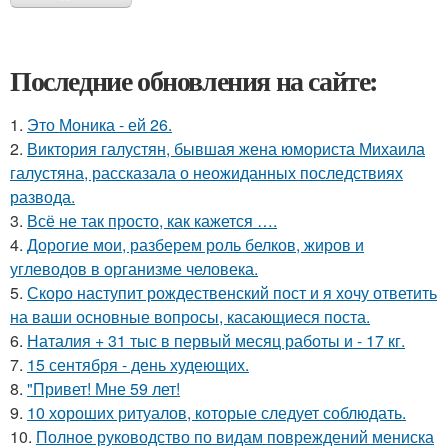
Последние обновления на сайте:
1.
Это Моника - ей 26.
2.
Виктория галустян, бывшая жена юмориста Михаила
галустяна, рассказала о неожиданных последствиях
развода.
3.
Всё не так просто, как кажется ….
4.
Дорогие мои, разберем роль белков, жиров и
углеводов в организме человека.
5.
Скоро наступит рождественский пост и я хочу ответить
на ваши основные вопросы, касающиеся поста.
6.
Наталия + 31 тыс в первый месяц работы и - 17 кг.
7.
15 сентября - день худеющих.
8.
"Привет! Мне 59 лет!
9.
10 хороших ритуалов, которые следует соблюдать.
10.
Полное руководство по видам повреждений мениска