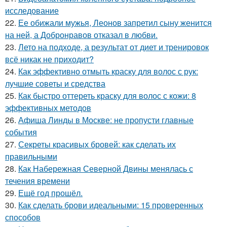
исследование
22.
Ее обижали мужья, Леонов запретил сыну женится
на ней, а Добронравов отказал в любви.
23.
Лето на подходе, а результат от диет и тренировок
всё никак не приходит?
24.
Как эффективно отмыть краску для волос с рук:
лучшие советы и средства
25.
Как быстро оттереть краску для волос с кожи: 8
эффективных методов
26.
Афиша Линды в Москве: не пропусти главные
события
27.
Секреты красивых бровей: как сделать их
правильными
28.
Как Набережная Северной Двины менялась с
течения времени
29.
Ещё год прошёл.
30.
Как сделать брови идеальными: 15 проверенных
способов