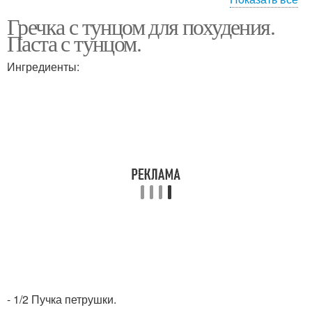
Гречка с тунцом для похудения.
Блюда с тунцом
Блюда из тунца
Паста с тунцом.
Ингредиенты:
Салат с тунцом
Диета на тунце
Диеты на тунце
Салат из тунца
Тунец с гречкой
- 1/2 Пучка петрушки.