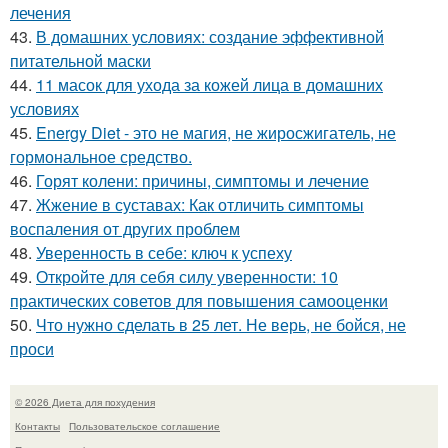
лечения
43.
В домашних условиях: создание эффективной
питательной маски
44.
11 масок для ухода за кожей лица в домашних
условиях
45.
Energy Diet - это не магия, не жиросжигатель, не
гормональное средство.
46.
Горят колени: причины, симптомы и лечение
47.
Жжение в суставах: Как отличить симптомы
воспаления от других проблем
48.
Уверенность в себе: ключ к успеху
49.
Откройте для себя силу уверенности: 10
практических советов для повышения самооценки
50.
Что нужно сделать в 25 лет. Не верь, не бойся, не
проси
© 2026 Диета для похудения
Контакты
Пользовательское соглашение