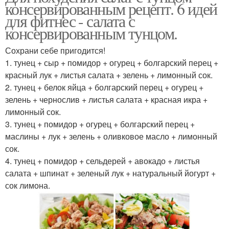
консервированным рецепт. 6 идей
для фитнес - салата с
консервированным тунцом.
Сохрани себе пригодится!
1. тунец + сыр + помидор + огурец + болгарский перец +
красный лук + листья салата + зелень + лимонный сок.
2. тунец + белок яйца + болгарский перец + огурец +
зелень + чернослив + листья салата + красная икра +
лимонный сок.
3. тунец + помидор + огурец + болгарский перец +
маслины + лук + зелень + оливковое масло + лимонный
сок.
4. тунец + помидор + сельдерей + авокадо + листья
салата + шпинат + зеленый лук + натуральный йогурт +
сок лимона.