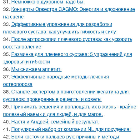
31.
Немножко о духовном надо бы.
32.
Концерты Оркестра CAGMO: Энергия и вдохновение
на сцене
33.
Эффективные упражнения для разработки
плечевого сустава: как улучшить гибкость и силу
34.
После артроскопии плечевого сустава: как ускорить
восстановление
35.
Разминка для плечевого сустава: 5 упражнений для
здоровья и гибкости
36.
Мы снижаем аппетит.
37.
Эффективные народные методы лечения
остеопороза
38.
Станьте экспертом в приготовлении желатина для
суставов: проверенные рецепты и советы
39.
Принимать решения и воплощать их в жизнь - крайне
полезный навык и для людей, и для магов.
40.
Настя и Андрей, семейный результат.
41.
Популярный набор от компании NL для похудения:
42.
Боли косточки пальцев рук: причины и методы