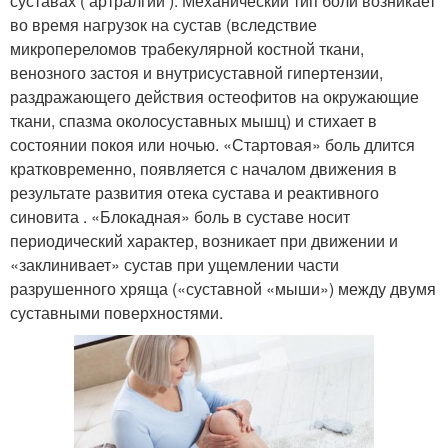
суставах ( артралгии ). Механический тип боли возникает
во время нагрузок на сустав (вследствие
микропереломов трабекулярной костной ткани,
венозного застоя и внутрисуставной гипертензии,
раздражающего действия остеофитов на окружающие
ткани, спазма околосуставных мышц) и стихает в
состоянии покоя или ночью. «Стартовая» боль длится
кратковременно, появляется с началом движения в
результате развития отека сустава и реактивного
синовита . «Блокадная» боль в суставе носит
периодический характер, возникает при движении и
«заклинивает» сустав при ущемлении части
разрушенного хряща («суставной «мыши») между двумя
суставными поверхностями.