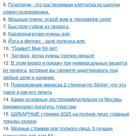
5.
Псиллиум - это растворимая клетчатка из шелухи
семян подорожника.
6.
Мощные плечи: освой жим в тренажере сидя!
7.
Быстрое суфле из творога.
8.
Кардионагрузки нужны для:
9.
Йога в фитнес - зале полезна для:
10.
"Привет! Мне 59 лет!
11.
Заговор, когда нужны срочно деньги!
12.
В этом видео я покажу три универсальных рецепта
из творога, которые вы сможете адаптировать под
любые цели и начинки.
13.
Повреждение мениска 2 степени по Stoller: что это
такое и как его лечить
14.
Какие основные достопримечательности Москвы
рекомендуют посетить туристам
15.
ШИКАРНЫЕ стрижки 2025 на полное лицо: главные
тренды сезона
16.
Модные стрижки для полного лица: 5 лучших
вариантов для дам 50+