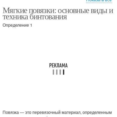
Мягкие повязки: основные виды и
Повязка для
Бинтовые повязки
техника бинтования
бинтования
Определение 1
Повязка на
Повязки для
травмированную часть
бинтования
Повязка — это перевязочный материал, определенным