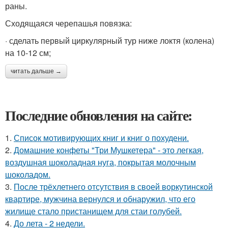
раны.
Сходящаяся черепашья повязка:
· сделать первый циркулярный тур ниже локтя (колена)
на 10-12 см;
читать дальше →
Последние обновления на сайте:
1.
Список мотивирующих книг и книг о похудени.
2.
Домашние конфеты "Три Мушкетера" - это легкая,
воздушная шоколадная нуга, покрытая молочным
шоколадом.
3.
После трёхлетнего отсутствия в своей воркутинской
квартире, мужчина вернулся и обнаружил, что его
жилище стало пристанищем для стаи голубей.
4.
До лета - 2 недели.