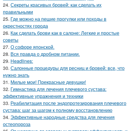
24.
Секреты красивых бровей: как сделать их
правильными
25.
Где можно на пешие прогулки или походы в
окрестностях города
26.
Как сделать брови как в салоне: Легкие и простые
советы
27.
О софоре японской.
28.
Вся правда о дробном питании.
29.
Headlines:
30.
Салонные процедуры для ресниц и бровей: все, что
нужно знать
31.
Милые мои! Прекрасные девушки!
32.
Гимнастика для лечения плечевого сустава:
эффективные упражнения и техники
33.
Реабилитация после эндопротезирования плечевого
сустава: шаг за шагом к полному восстановлению
34.
Эффективные народные средства для лечения
остеопороза