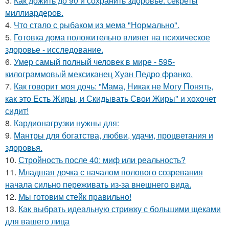
3.
Как дожить до 90 и сохранить здоровье: секреты
миллиардеров.
4.
Что стало с рыбаком из мема "Нормально".
5.
Готовка дома положительно влияет на психическое
здоровье - исследование.
6.
Умер самый полный человек в мире - 595-
килограммовый мексиканец Хуан Педро франко.
7.
Как говорит моя дочь: "Мама, Никак не Могу Понять,
как это Есть Жиры, и Скидывать Свои Жиры" и хохочет
сидит!
8.
Кардионагрузки нужны для:
9.
Мантры для богатства, любви, удачи, процветания и
здоровья.
10.
Стройность после 40: миф или реальность?
11.
Младшая дочка с началом полового созревания
начала сильно переживать из-за внешнего вида.
12.
Мы готовим стейк правильно!
13.
Как выбрать идеальную стрижку с большими щеками
для вашего лица