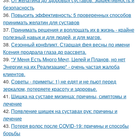
35.
От желатина до здоровых суставов: эффективность и
безопасность
36.
Повысить эффективность: 5 проверенных способов
принимать желатин для суставов
37.
Принимать решения и воплощать их в жизнь - крайне
полезный навык и для людей, и для магов.
38.
Сезонный конфликт. Старшая фея весны по имени
Ксения продрала глаза до рассвета.
39.
"У Меня Есть Много Мечт, Целей и Планов, но нет
Энергии на их Реализацию" - очень частая жалоба
клиентов.
40.
Советы - приметы: 1) не едят и не пьют перед
зеркалом, потеряете красоту и здоровье.
41.
Шишка на суставе мизинца: причины, симптомы и
лечение
42.
Появление шишек на суставах рук: причины и
лечение
43.
Потеря волос после COVID-19: причины и способы
борьбы