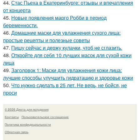
44.
Стас Пьеха в Екатеринбурге: отзывы и впечатления
от концерта
45.
Новые появления марго Робби в период
беременности.
46.
Домашние маски для увлажнения сухого лица:
простые рецепты и полезные советы
47.
Пишу сейчас и держу кулачки, чтоб не сглазить.
48.
Откройте для себя 10 лучших масок для сухой кожи
лица
49.
Заголовок 1: Маски для увлажнения кожи лица:
лучшие способы улучшить гидратацию и здоровье кожи
50.
Что нужно сделать в 25 лет. Не верь, не бойся, не
проси
© 2026 Диета для похудения
Контакты
Пользовательское соглашение
Политика конфидециальности
Обратная связь