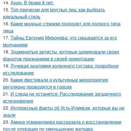
14.
Анон. В браке 8 лет.
15.
Топ-прически для круглых лиц: как выбрать
идеальный стиль
16.
Какие модные стрижки подходят для полного типа
лица
17.
Тайны Евгения Миронова: что скрывается за его
молчанием
18.
Знаменитые артисты, которые шокировали своих
фанатов признанием в своей ориентации
19.
Лучевая анатомия коленного сустава: подробное
исследование
20.
Какие фестивали и культурные мероприятия
регулярно проводятся в городе
21.
И следа не останется: Расследование загадочного
исчезновения
22.
Интересные факты об Усть-Илимске, которые вы не
знали
23.
Амина усманилаева рассказала о восстановлении
после операции по уменьшению желудка.