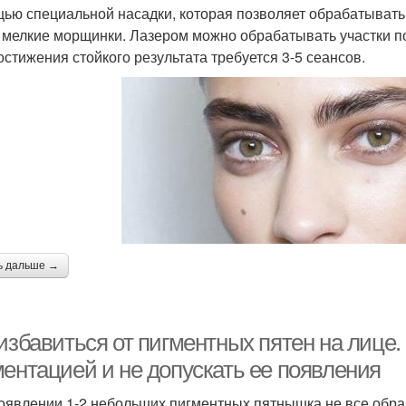
ью специальной насадки, которая позволяет обрабатывать
 мелкие морщинки. Лазером можно обрабатывать участки по
остижения стойкого результата требуется 3-5 сеансов.
ь дальше →
избавиться от пигментных пятен на лице.
ментацией и не допускать ее появления
оявлении 1-2 небольших пигментных пятнышка не все обра