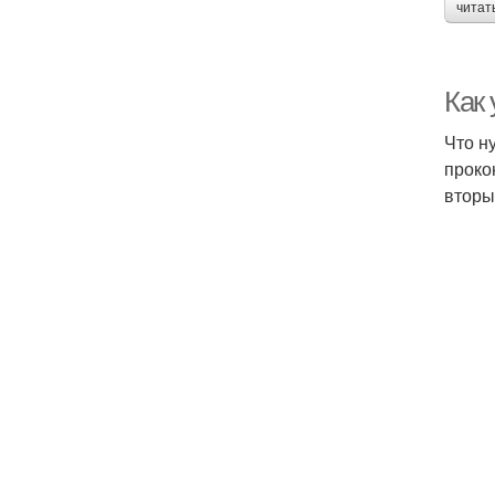
читат
Как
Что н
проко
вторы