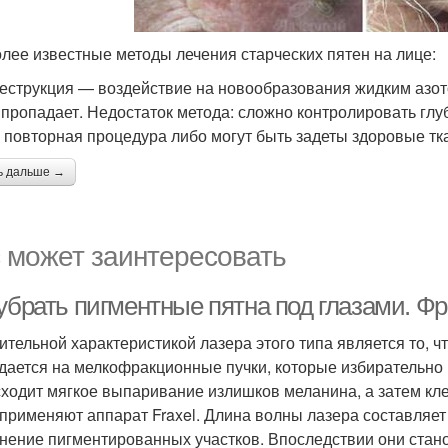
лее известные методы лечения старческих пятен на лице:
еструкция — воздействие на новообразования жидким азото
 пропадает. Недостаток метода: сложно контролировать глуб
 повторная процедура либо могут быть задеты здоровые тк
ь дальше →
 может заинтересовать
 убрать пигментные пятна под глазами. Ф
ительной характеристикой лазера этого типа является то, ч
дается на мелкофракционные пучки, которые избирательно
ходит мягкое выпаривание излишков меланина, а затем кл
 применяют аппарат Fraxel. Длина волны лазера составляет
нение пигментированных участков. Впоследствии они стано