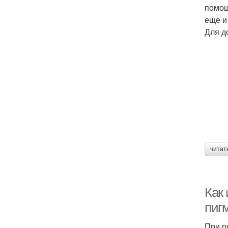
помощ
еще и
Для д
читат
Как 
пиг
При п