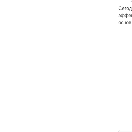
Сегод
эффек
основ