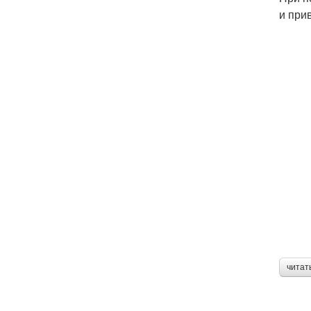
и прив
читат