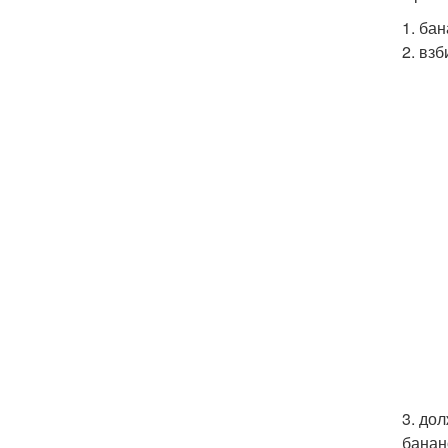
1. ба
2. вз
3. до
банан