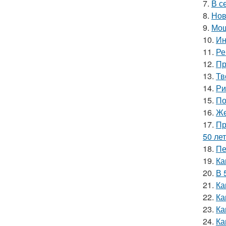
7.
В с
8.
Нов
9.
Мощ
10.
Ин
11.
Ре
12.
Пр
13.
Тв
14.
Ри
15.
По
16.
Же
17.
Пр
50 лет
18.
Пе
19.
Ка
20.
В 
21.
Ка
22.
Ка
23.
Ка
24.
Ка