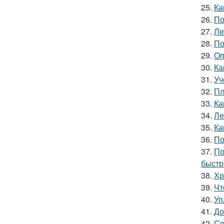
25.
Ка
26.
По
27.
Ле
28.
По
29.
Оп
30.
Ка
31.
Уч
32.
Пл
33.
Ка
34.
Ле
35.
Ка
36.
По
37.
По
быстр
38.
Хр
39.
Чт
40.
Уп
41.
До
42.
Со