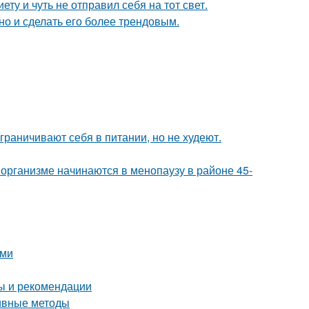
ту и чуть не отправил себя на тот свет.
но и сделать его более трендовым.
ограничивают себя в питании, но не худеют.
организме начинаются в менопаузу в районе 45-
ыми
ты и рекомендации
тивные методы