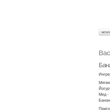
читат
Вас
Бан
Ингре
Мягкий
Йогурт
Мед - 
Банан 
Приго