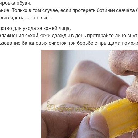
лировка обуви.
ние! Только в том случае, если протереть ботинки сначала б
 выглядеть, как новые.
дство для ухода за кожей лица.
влажнения сухой кожи дважды в день протирайте лицо вну
ьзование банановых очисток при борьбе с прыщами поможе