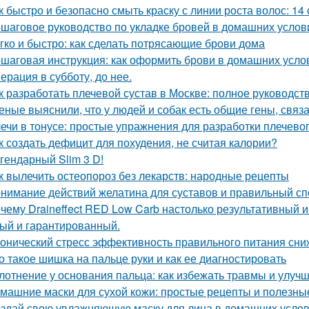
к быстро и безопасно смыть краску с линии роста волос: 14
шаговое руководство по укладке бровей в домашних услов
гко и быстро: как сделать потрясающие брови дома
шаговая инструкция: как оформить брови в домашних усло
ерация в субботу, до нее.
к разработать плечевой сустав в Москве: полное руководст
еные выяснили, что у людей и собак есть общие гены, связ
ечи в тонусе: простые упражнения для разработки плечевог
к создать дефицит для похудения, не считая калории?
гендарный Slim 3 D!
к вылечить остеопороз без лекарств: народные рецепты
нимание действий желатина для суставов и правильный сп
чему Draineffect RED Low Carb настолько результативный и
ый и гарантированный.
онический стресс эффективность правильного питания сни
о такое шишка на пальце руки и как ее диагностировать
лотнение у основания пальца: как избежать травмы и улуч
машние маски для сухой кожи: простые рецепты и полезны
здай свою увлажняющую маску для лица в домашних усло