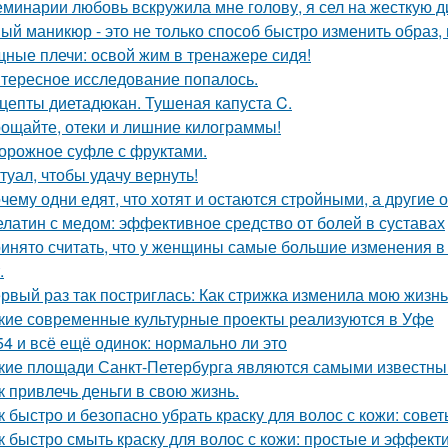
еминарии любовь вскружила мне голову, я сел на жесткую дие
ый маникюр - это не только способ быстро изменить образ, 
ные плечи: освой жим в тренажере сидя!
тересное исследование попалось.
цепты диетадюкан. Тушеная капуста C.
ощайте, отеки и лишние килограммы!
орожное суфле с фруктами.
туал, чтобы удачу вернуть!
чему одни едят, что хотят и остаются стройными, а другие 
латин с медом: эффективное средство от болей в суставах
инято считать, что у женщины самые большие изменения в 
.
рвый раз так постриглась: Как стрижка изменила мою жизнь
кие современные культурные проекты реализуются в Уфе
54 и всё ещё одинок: нормально ли это
кие площади Санкт-Петербурга являются самыми известн
к привлечь деньги в свою жизнь.
к быстро и безопасно убрать краску для волос с кожи: сове
к быстро смыть краску для волос с кожи: простые и эффек