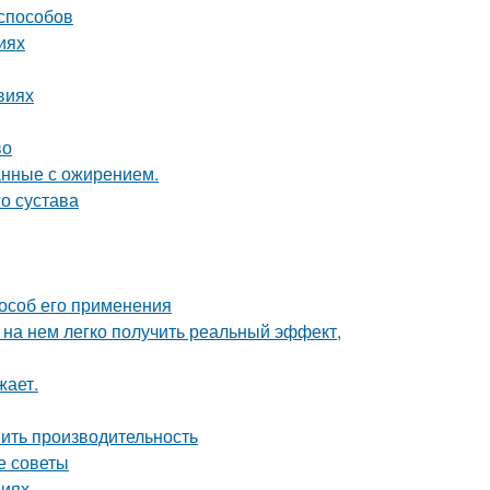
 способов
иях
виях
во
анные с ожирением.
о сустава
особ его применения
 на нем легко получить реальный эффект,
жает.
шить производительность
е советы
виях