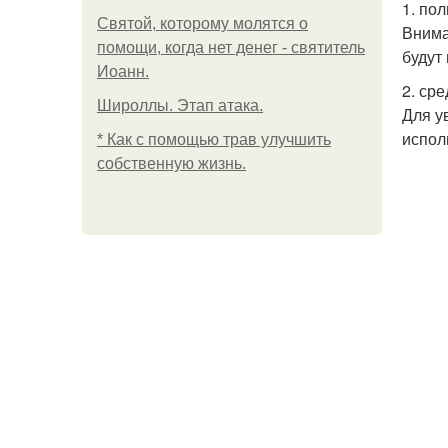
1. по
Святой, которому молятся о
Внима
помощи, когда нет денег - святитель
будут
Иоанн.
2. сре
Широллы. Этап атака.
Для у
испол
* Как с помощью трав улучшить
собственную жизнь.