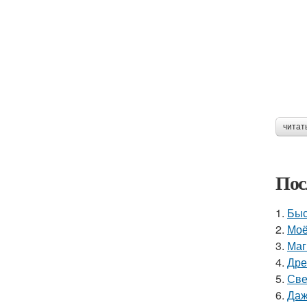
читат
Пос
1.
Быс
2.
Моё
3.
Маг
4.
Дре
5.
Све
6.
Даж