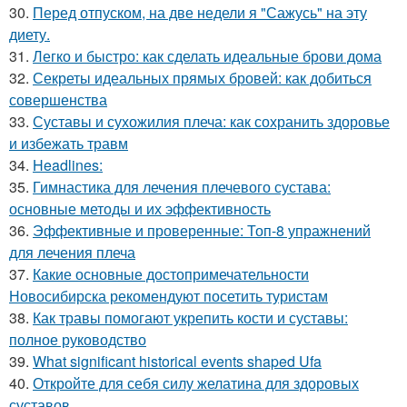
30.
Перед отпуском, на две недели я "Сажусь" на эту
диету.
31.
Легко и быстро: как сделать идеальные брови дома
32.
Секреты идеальных прямых бровей: как добиться
совершенства
33.
Суставы и сухожилия плеча: как сохранить здоровье
и избежать травм
34.
Headlines:
35.
Гимнастика для лечения плечевого сустава:
основные методы и их эффективность
36.
Эффективные и проверенные: Топ-8 упражнений
для лечения плеча
37.
Какие основные достопримечательности
Новосибирска рекомендуют посетить туристам
38.
Как травы помогают укрепить кости и суставы:
полное руководство
39.
What significant historical events shaped Ufa
40.
Откройте для себя силу желатина для здоровых
суставов