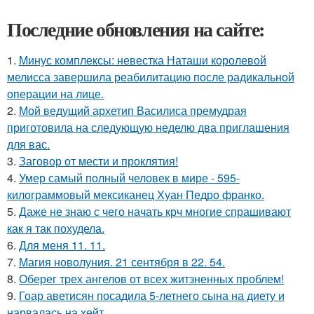
Последние обновления на сайте:
1.
Минус комплексы: невестка Наташи королевой
мелисса завершила реабилитацию после радикальной
операции на лице.
2.
Мой ведущий архетип Василиса премудрая
приготовила на следующую неделю два приглашения
для вас.
3.
Заговор от мести и проклятия!
4.
Умер самый полный человек в мире - 595-
килограммовый мексиканец Хуан Педро франко.
5.
Даже не знаю с чего начать крч многие спрашивают
как я так похудела.
6.
Для меня 11. 11.
7.
Магия новолуния. 21 сентября в 22. 54.
8.
Оберег трех ангелов от всех житзненных проблем!
9.
Гоар аветисян посадила 5-летнего сына на диету и
нарвалась на хейт.