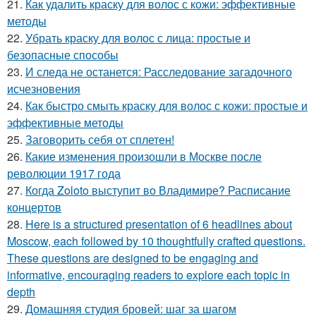
21.
Как удалить краску для волос с кожи: эффективные
методы
22.
Убрать краску для волос с лица: простые и
безопасные способы
23.
И следа не останется: Расследование загадочного
исчезновения
24.
Как быстро смыть краску для волос с кожи: простые и
эффективные методы
25.
Заговорить себя от сплетен!
26.
Какие изменения произошли в Москве после
революции 1917 года
27.
Когда Zoloto выступит во Владимире? Расписание
концертов
28.
Here is a structured presentation of 6 headlines about
Moscow, each followed by 10 thoughtfully crafted questions.
These questions are designed to be engaging and
informative, encouraging readers to explore each topic in
depth
29.
Домашняя студия бровей: шаг за шагом