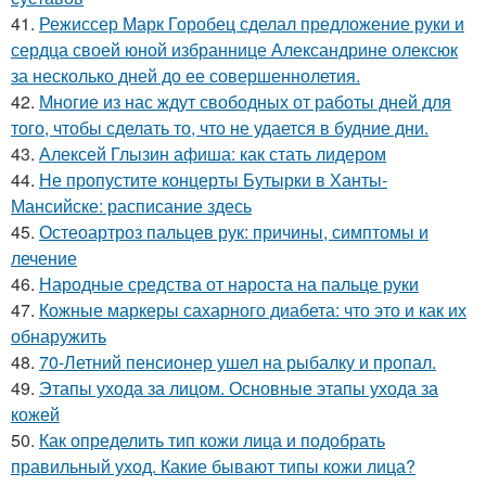
41.
Режиссер Марк Горобец сделал предложение руки и
сердца своей юной избраннице Александрине олексюк
за несколько дней до ее совершеннолетия.
42.
Многие из нас ждут свободных от работы дней для
того, чтобы сделать то, что не удается в будние дни.
43.
Алексей Глызин афиша: как стать лидером
44.
Не пропустите концерты Бутырки в Ханты-
Мансийске: расписание здесь
45.
Остеоартроз пальцев рук: причины, симптомы и
лечение
46.
Народные средства от нароста на пальце руки
47.
Кожные маркеры сахарного диабета: что это и как их
обнаружить
48.
70-Летний пенсионер ушел на рыбалку и пропал.
49.
Этапы ухода за лицом. Основные этапы ухода за
кожей
50.
Как определить тип кожи лица и подобрать
правильный уход. Какие бывают типы кожи лица?