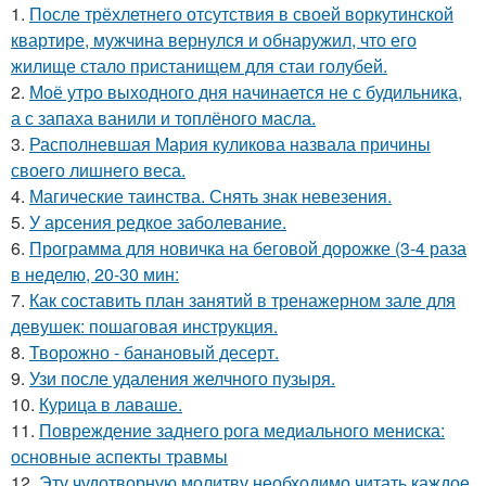
1.
После трёхлетнего отсутствия в своей воркутинской
квартире, мужчина вернулся и обнаружил, что его
жилище стало пристанищем для стаи голубей.
2.
Моё утро выходного дня начинается не с будильника,
а с запаха ванили и топлёного масла.
3.
Располневшая Мария куликова назвала причины
своего лишнего веса.
4.
Магические таинства. Снять знак невезения.
5.
У арсения редкое заболевание.
6.
Программа для новичка на беговой дорожке (3-4 раза
в неделю, 20-30 мин:
7.
Как составить план занятий в тренажерном зале для
девушек: пошаговая инструкция.
8.
Творожно - банановый десерт.
9.
Узи после удаления желчного пузыря.
10.
Курица в лаваше.
11.
Повреждение заднего рога медиального мениска:
основные аспекты травмы
12.
Эту чудотворную молитву необходимо читать каждое