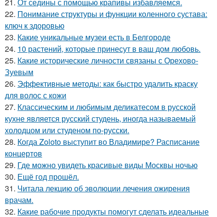
21.
От седины с помощью крапивы избавляемся.
22.
Понимание структуры и функции коленного сустава:
ключ к здоровью
23.
Какие уникальные музеи есть в Белгороде
24.
10 растений, которые принесут в ваш дом любовь.
25.
Какие исторические личности связаны с Орехово-
Зуевым
26.
Эффективные методы: как быстро удалить краску
для волос с кожи
27.
Классическим и любимым деликатесом в русской
кухне является русский студень, иногда называемый
холодцом или студеном по-русски.
28.
Когда Zoloto выступит во Владимире? Расписание
концертов
29.
Где можно увидеть красивые виды Москвы ночью
30.
Ещё год прошёл.
31.
Читала лекцию об эволюции лечения ожирения
врачам.
32.
Какие рабочие продукты помогут сделать идеальные