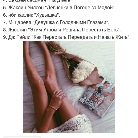
5. Жаклин Уилсон "Девчёнки в Погоне за Модой".
6. иби каслик "Худышка".
7. М. царева "Девушка с Голодными Глазами".
8. Жюстин "Этим Утром я Решила Перестать Есть".
9. Дж Райли "Как Перестать Переедать и Начать Жить".