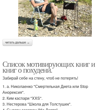
читать дальше →
Список мотивирующих книг и
книг о похудени.
Забирай себе на стену, чтоб не потерять!
1. а. Николаенко "Смертельная Диета или Stop
Анорексия".
2. Ким каспари "XXS".
3. Нестерова "Школа для Толстушек".
4. Сьюзен сассман "На Диете".