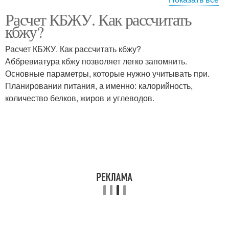
Расчет КБЖУ. Как рассчитать
Простые углеводы
Сложные углеводы
кбжу?
Расчет КБЖУ. Как рассчитать кбжу?
Аббревиатура кбжу позволяет легко запомнить.
Основные параметры, которые нужно учитывать при.
Завтрак для похудения
Питание для похудения
Планировании питания, а именно: калорийность,
количество белков, жиров и углеводов.