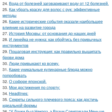
24.
Вода от болезней заговаривают воду от 12 болезней.
25.
Как убрать краску для волос с рук: эффективные
методы
26.
Какие исторические события оказали наибольшее
влияние на развитие города
27.
История Москвы: от основания до наших дней
28.
И линейка не нужна: как обойтись без привычных
инструментов
29.
Пошаговая инструкция: как правильно выщипать
брови дома
30.
Люди привыкают ко всему.
31.
Какие уникальные кулинарные блюда можно
попробовать
32.
О софоре японской.
33.
Мои достижения по спорту:
34.
Headlines:
35.
Секреты сильного плечевого пояса: как достичь
идеальной формы
36.
"У Дочки был Некроз, а Врачи Советовали Меньше