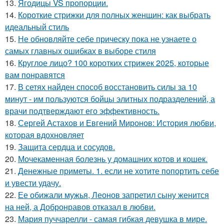
13.
Ягодицы VS пропорции.
14.
Короткие стрижки для полных женщин: как выбрать
идеальный стиль
15.
Не обновляйте себе прическу пока не узнаете о
самых главных ошибках в выборе стиля
16.
Круглое лицо? 100 коротких стрижек 2025, которые
вам понравятся
17.
В сетях найден способ восстановить силы за 10
минут - им пользуются бойцы элитных подразделений, а
врачи подтверждают его эффективность.
18.
Сергей Астахов и Евгений Миронов: История любви,
которая вдохновляет
19.
Защита сердца и сосудов.
20.
Мочекаменная болезнь у домашних котов и кошек.
21.
Денежные приметы. 1. если не хотите попортить себе
и увести удачу.
22.
Ее обижали мужья, Леонов запретил сыну женится
на ней, а Добронравов отказал в любви.
23.
Мария пуччарелли - самая гибкая девушка в мире.