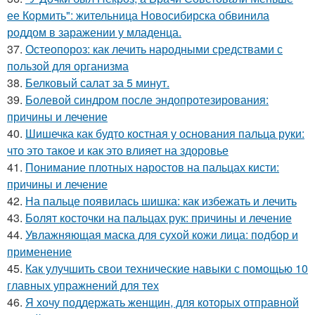
ее Кормить": жительница Новосибирска обвинила
роддом в заражении у младенца.
37.
Остеопороз: как лечить народными средствами с
пользой для организма
38.
Белковый салат за 5 минут.
39.
Болевой синдром после эндопротезирования:
причины и лечение
40.
Шишечка как будто костная у основания пальца руки:
что это такое и как это влияет на здоровье
41.
Понимание плотных наростов на пальцах кисти:
причины и лечение
42.
На пальце появилась шишка: как избежать и лечить
43.
Болят косточки на пальцах рук: причины и лечение
44.
Увлажняющая маска для сухой кожи лица: подбор и
применение
45.
Как улучшить свои технические навыки с помощью 10
главных упражнений для тех
46.
Я хочу поддержать женщин, для которых отправной