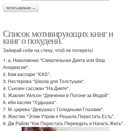
читать дальше →
Список мотивирующих книг и
книг о похудени.
Забирай себе на стену, чтоб не потерять!
1. а. Николаенко "Смертельная Диета или Stop
Анорексия".
2. Ким каспари "XXS".
3. Нестерова "Школа для Толстушек".
4. Сьюзен сассман "На Диете".
5. Жаклин Уилсон "Девчёнки в Погоне за Модой".
6. иби каслик "Худышка".
7. М. царева "Девушка с Голодными Глазами".
8. Жюстин "Этим Утром я Решила Перестать Есть".
9. Дж Райли "Как Перестать Переедать и Начать Жить".