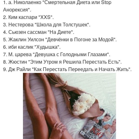
1. а. Николаенко "Смертельная Диета или Stop
Анорексия".
2. Ким каспари "XXS".
3. Нестерова "Школа для Толстушек".
4. Сьюзен сассман "На Диете".
5. Жаклин Уилсон "Девчёнки в Погоне за Модой".
6. иби каслик "Худышка".
7. М. царева "Девушка с Голодными Глазами".
8. Жюстин "Этим Утром я Решила Перестать Есть".
9. Дж Райли "Как Перестать Переедать и Начать Жить".