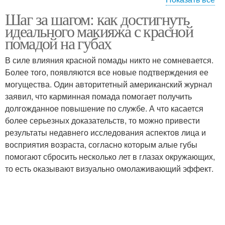
Шаг за шагом: как достигнуть
Матовая помада
Помады на губы
идеального макияжа с красной
помадой на губах
В силе влияния красной помады никто не сомневается.
Более того, появляются все новые подтверждения ее
Помада на губы
Стойка на губах
могущества. Один авторитетный американский журнал
заявил, что карминная помада помогает получить
долгожданное повышение по службе. А что касается
более серьезных доказательств, то можно привести
Губы при
Помада с губ
результаты недавнего исследования аспектов лица и
использовании
восприятия возраста, согласно которым алые губы
помогают сбросить несколько лет в глазах окружающих,
то есть оказывают визуально омолаживающий эффект.
Губная помада
Помады для девушек