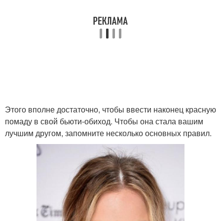
Помады для
Помада для идеального
нейтрального тона
макияжа
Помады для
Помады от края
увеличения
Этого вполне достаточно, чтобы ввести наконец красную
Помады на губах
Помада для создания
помаду в свой бьюти-обиход. Чтобы она стала вашим
лучшим другом, запомните несколько основных правил.
Губы для красной