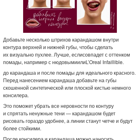
Добавьте несколько штрихов карандашом внутри
контура верхней и нижней губы, чтобы сделать
их визуально пухлее. Лучше, еслисовпадет с оттенком
помады, например с нюдовымиилиL’Oreal Infaillible.
до карандаша и после помады для идеального красного.
Перед нанесением карандаша добавьте на губы
скошенной синтетической или плоской кистью немного
консилера.
Это поможет убрать все неровности по контуру
и спрятать ненужные тени — карандашом будет
рисовать гораздо удобнее, а линии станут четче и будут
более стойкими.
После консилера и карандаша можно наносить