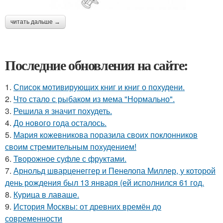
читать дальше →
Последние обновления на сайте:
1.
Список мотивирующих книг и книг о похудени.
2.
Что стало с рыбаком из мема "Нормально".
3.
Решила я значит похудеть.
4.
До нового года осталось.
5.
Мария кожевникова поразила своих поклонников
своим стремительным похудением!
6.
Творожное суфле с фруктами.
7.
Арнольд шварценеггер и Пенелопа Миллер, у которой
день рождения был 13 января (ей исполнился 61 год.
8.
Курица в лаваше.
9.
История Москвы: от древних времён до
современности