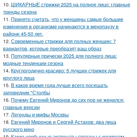
10.
ШИКАРНЫЕ стрижки 2025 на полное лицо: главные
тренды сезона
11.
Принято считать, что у женщины самые большие
изменения в организме начинаются в менопаузу в
районе 45-50 лет.
12.
Современные стрижки для полных женщин: 7
вариантов, которые преобразят ваш образ
13.
Популярные прически 2025 для полного лица:
модные тенденции сезона
14.
Круглогодично красиво: 5 лучших стрижек для
круглого лица
15.
В какое время года лучше всего посещать
заповедник "Столбы
16.
Почему Евгений Миронов до сих пор не женился:
главные версии
17.
Легенды и мифы Москвы
18.
Евгений Миронов и Сергей Астахов: два лица
русского кино
19.
Какие необычные экспонаты связаны с космосом