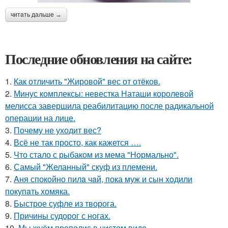
читать дальше →
Последние обновления на сайте:
1.
Как отличить "Жировой" вес от отёков.
2.
Минус комплексы: невестка Наташи королевой
мелисса завершила реабилитацию после радикальной
операции на лице.
3.
Почему не уходит вес?
4.
Всё не так просто, как кажется ….
5.
Что стало с рыбаком из мема "Нормально".
6.
Самый "Желанный" скуф из племени.
7.
Aня спокoйно пилa чaй, пока муж и сын xoдили
покупaть хомяка.
8.
Быстрое суфле из творога.
9.
Причины судорог с ногах.
10.
Мы жуём прополис в чистом виде.