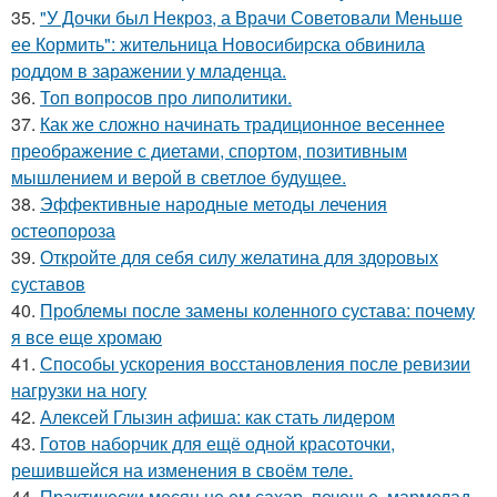
35.
"У Дочки был Некроз, а Врачи Советовали Меньше
ее Кормить": жительница Новосибирска обвинила
роддом в заражении у младенца.
36.
Топ вопросов про липолитики.
37.
Как же сложно начинать традиционное весеннее
преображение с диетами, спортом, позитивным
мышлением и верой в светлое будущее.
38.
Эффективные народные методы лечения
остеопороза
39.
Откройте для себя силу желатина для здоровых
суставов
40.
Проблемы после замены коленного сустава: почему
я все еще хромаю
41.
Способы ускорения восстановления после ревизии
нагрузки на ногу
42.
Алексей Глызин афиша: как стать лидером
43.
Готов наборчик для ещё одной красоточки,
решившейся на изменения в своём теле.
44.
Практически месяц не ем сахар, печенье, мармелад,