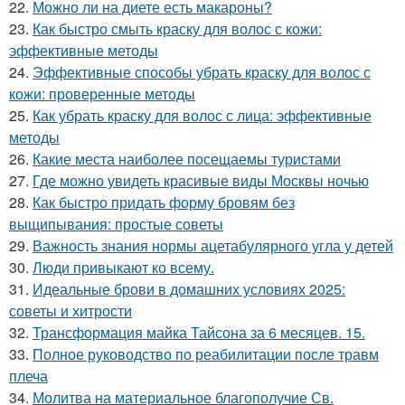
22.
Можно ли на диете есть макароны?
23.
Как быстро смыть краску для волос с кожи:
эффективные методы
24.
Эффективные способы убрать краску для волос с
кожи: проверенные методы
25.
Как убрать краску для волос с лица: эффективные
методы
26.
Какие места наиболее посещаемы туристами
27.
Где можно увидеть красивые виды Москвы ночью
28.
Как быстро придать форму бровям без
выщипывания: простые советы
29.
Важность знания нормы ацетабулярного угла у детей
30.
Люди привыкают ко всему.
31.
Идеальные брови в домашних условиях 2025:
советы и хитрости
32.
Трансформация майка Тайсона за 6 месяцев. 15.
33.
Полное руководство по реабилитации после травм
плеча
34.
Молитва на материальное благополучие Св.