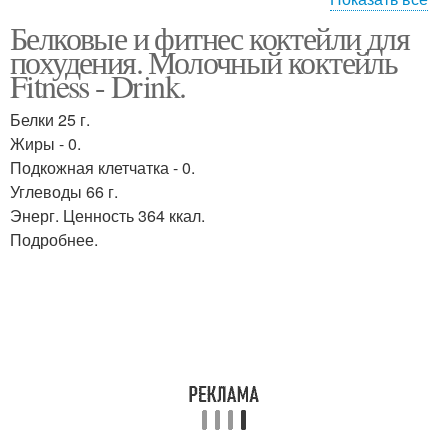
Белковые и фитнес коктейли для
Коктейли из аптеки
Белковый коктейль
похудения. Молочный коктейль
Fitness - Drink.
Белки 25 г.
Коктейль для
Жиры - 0.
Протеиновый коктейль
похудения
Подкожная клетчатка - 0.
Углеводы 66 г.
Энерг. Ценность 364 ккал.
Подробнее.