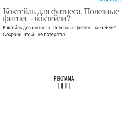
Коктейль для фитнеса. Полезные
Коктейль по дюкану
Коктейль для контроля
фитнес - коктейли?
Коктейль для фитнеса. Полезные фитнес - коктейли?
Сохрани, чтобы не потерять?
Коктейли при
Коктейль в домашних
похудении
условиях
Коктейль из кефира
Эффект для похудения
Коктейли для
Молочный коктейль
похудения