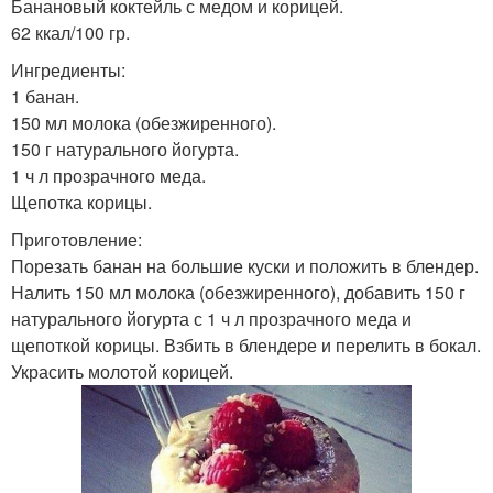
Банановый коктейль с медом и корицей.
Белковые коктейли
Протеиновые коктейли
62 ккал/100 гр.
Ингредиенты:
1 банан.
150 мл молока (обезжиренного).
Коктейли из аптеки
Белковый коктейль
150 г натурального йогурта.
1 ч л прозрачного меда.
Щепотка корицы.
Приготовление:
Порезать банан на большие куски и положить в блендер.
Протеиновый коктейль
Налить 150 мл молока (обезжиренного), добавить 150 г
натурального йогурта с 1 ч л прозрачного меда и
щепоткой корицы. Взбить в блендере и перелить в бокал.
Украсить молотой корицей.