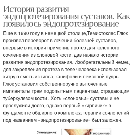
История развития
эндопротезирования суставов. Как
появилось эндопротезирование
Еще в 1890 году в немецкой столице,Темистоклес Глюк
произвел переворот в лечении болезней суставов,
впервые в истории применив протез для коленного
сочленения из слоновой кости, дав начало истории
развития эндопротезирования. Изобретательный немец
для закрепления протеза в теле человека использовал
хитрую смесь из гипса, канифоли и пемзовой пудры.
Глюк установил собственноручно выточенные
имплантаты трем подопытным пациентам, страдающим
туберкулезом кости . Хоть «слоновьи» суставы и не
прослужили долго, однако первый «кирпичик» в
фундаменте обширного комплекса терапии сочленений
под названием «эндопротезирование» был заложен.