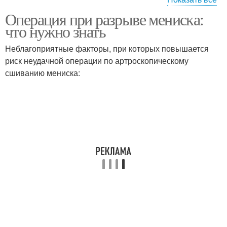
Операция при разрыве мениска:
Операции на мениске
Операции при разрыве
что нужно знать
Неблагоприятные факторы, при которых повышается
риск неудачной операции по артроскопическому
Абсолютные
Противопоказания к
сшиванию мениска:
противопоказания
эндопротезированию