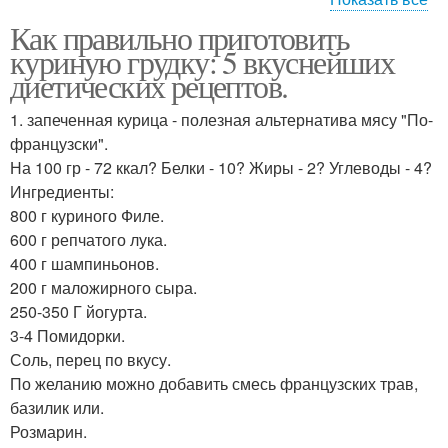
Как правильно приготовить
Рецепты из куриной
куриную грудку: 5 вкуснейших
грудки
диетических рецептов.
1. запеченная курица - полезная альтернатива мясу "По-
французски".
На 100 гр - 72 ккал? Белки - 10? Жиры - 2? Углеводы - 4?
Ингредиенты:
800 г куриного Филе.
600 г репчатого лука.
400 г шампиньонов.
200 г маложирного сыра.
250-350 Г йогурта.
3-4 Помидорки.
Соль, перец по вкусу.
По желанию можно добавить смесь французских трав,
базилик или.
Розмарин.