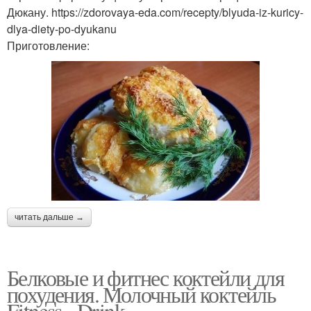
Дюкану. https://zdorovaya-eda.com/recepty/blyuda-iz-kuricy-
dlya-diety-po-dyukanu
Приготовление:
читать дальше →
Белковые и фитнес коктейли для
похудения. Молочный коктейль
Fitness - Drink.