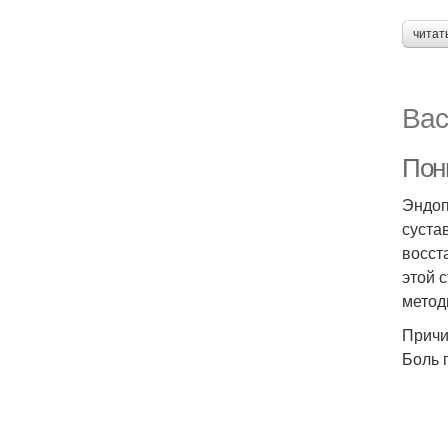
читат
Вас
Пон
Эндоп
суста
восст
этой 
метод
Причи
Боль 