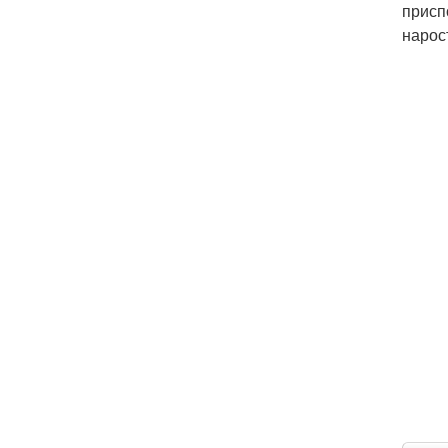
присп
нарос