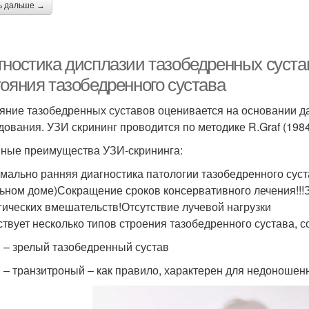
ь дальше →
гностика дисплазии тазобедренных суста
тояния тазобедренного сустава
яние тазобедренных суставов оценивается на основании да
дования. УЗИ скрининг проводится по методике R.Graf (198
ные преимущества УЗИ-скрининга:
мально ранняя диагностика патологии тазобедренного суста
ьном доме)Сокращение сроков консервативного лечения!!!
гических вмешательств!Отсутствие лучевой нагрузки
твует несколько типов строения тазобедренного сустава, со
п – зрелый тазобедренный сустав
п – транзитроный – как правило, характерен для недоношен