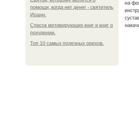
на фо
помощи, когда нет денег - святитель
инстр
Иоанн.
суста
накач
Список мотивирующих книг и книг о
похудении.
Топ 10 самых полезных орехов.