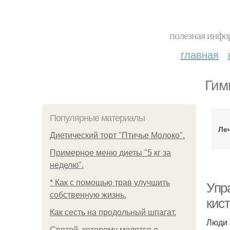
полезная инфор
главная
Гим
Популярные материалы
Ле
Диетический торт "Птичье Молоко".
Примерное меню диеты "5 кг за
неделю".
* Как с помощью трав улучшить
Упр
собственную жизнь.
кис
Как сесть на продольный шпагат.
Люди 
Святой, которому молятся о