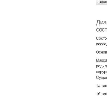
читат
Диа
сос
Состо
иссле
Основ
Макси
родил
хирур
Сущес
1а ти
1б ти