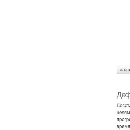
читат
Деф
Восст
целям
прогр
время