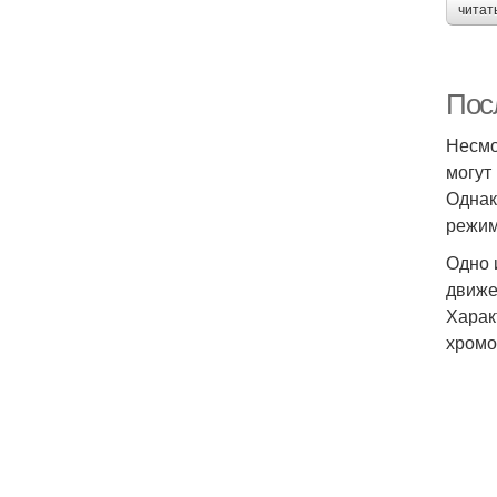
читат
Пос
Несмо
могут
Однак
режим
Одно 
движе
Харак
хромо