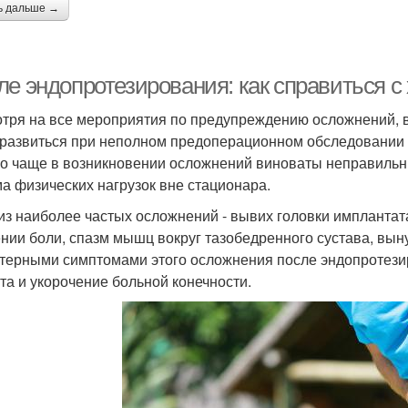
ь дальше →
ле эндопротезирования: как справиться с
тря на все мероприятия по предупреждению осложнений, в
 развиться при неполном предоперационном обследовании
о чаще в возникновении осложнений виноваты неправиль
а физических нагрузок вне стационара.
из наиболее частых осложнений - вывих головки имплантат
нии боли, спазм мышц вокруг тазобедренного сустава, вы
терными симптомами этого осложнения после эндопротези
та и укорочение больной конечности.