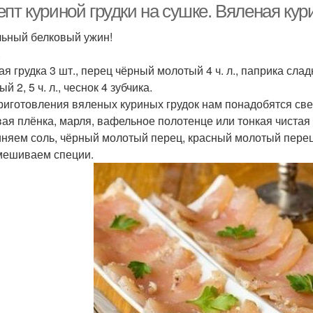
пт куриной грудки на сушке. Вяленая кури
ьный белковый ужин!
.
я грудка 3 шт., перец чёрный молотый 4 ч. л., паприка сладка
й 2, 5 ч. л., чеснок 4 зубчика.
риготовления вяленых куриных грудок нам понадобятся свеж
ая плёнка, марля, вафельное полотенце или тонкая чистая 
няем соль, чёрный молотый перец, красный молотый перец
ешиваем специи.