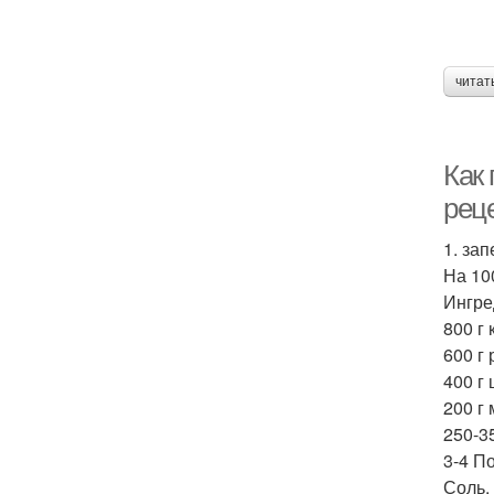
читат
Как 
рец
1. за
На 100
Ингре
800 г
600 г 
400 г
200 г
250-35
3-4 П
Соль, 