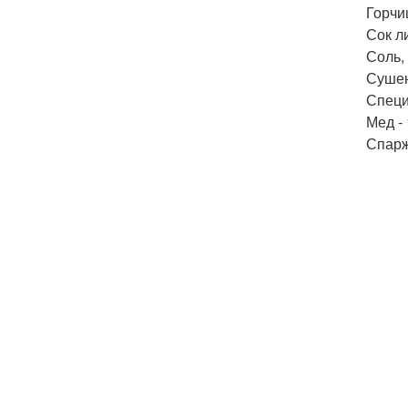
Горчиц
Сок ли
Соль, 
Сушен
Специ
Мед - 
Спарж