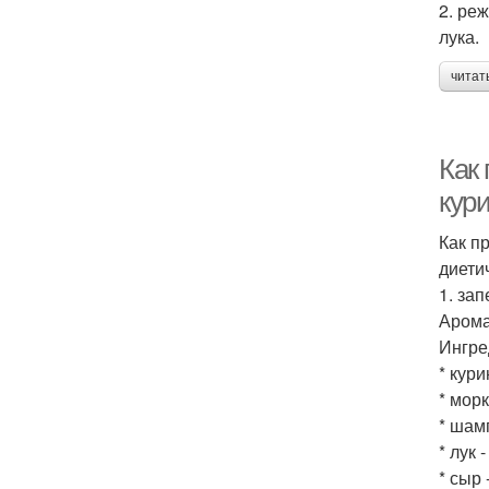
2. ре
лука.
читат
Как 
кур
Как п
диети
1. за
Арома
Ингре
* кури
* морк
* шам
* лук -
* сыр 