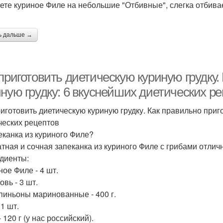
жете куриное Филе на небольшие "Отбивные", слегка отбива
ь дальше →
приготовить диетическую куриную грудку.
иную грудку: 6 вкуснейших диетических р
риготовить диетическую куриную грудку. Как правильно приг
ческих рецептов
пеканка из куриного Филе?
тная и сочная запеканка из куриного Филе с грибами отличн
диенты:
ное Филе - 4 шт.
овь - 3 шт.
пиньоны маринованные - 400 г.
 1 шт.
- 120 г (у нас российский).