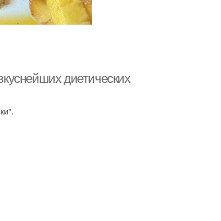
 вкуснейших диетических
ки".