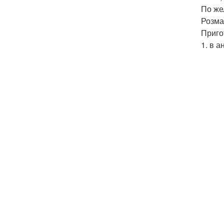
По же
Розма
Приго
1. в 