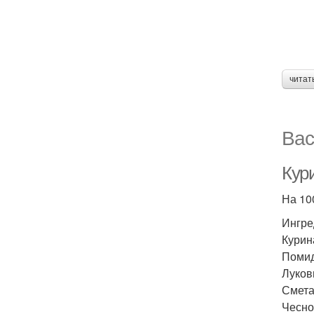
читат
Вас
Кури
На 100
Ингре
Курина
Помид
Лукови
Сметан
Чеснок