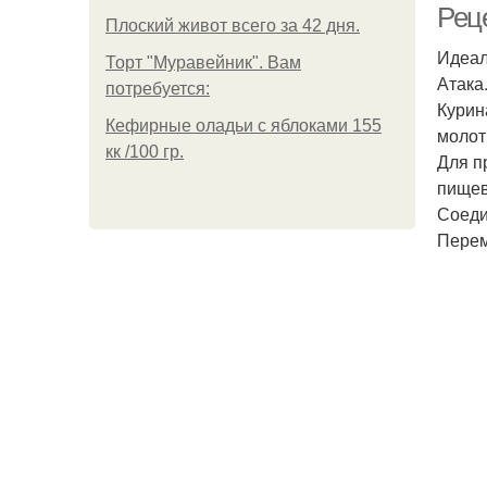
Реце
Плоский живот всего за 42 дня.
Идеал
Торт "Муравейник". Вам
Атака
потребуется:
Курина
Кефирные оладьи с яблоками 155
молоты
кк /100 гр.
Для п
пищев
Соеди
Перем