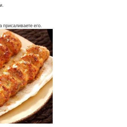
и.
а присаливаете его.