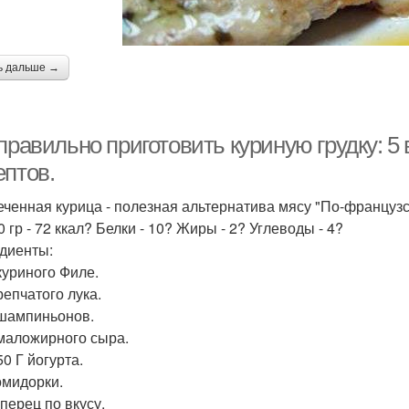
ь дальше →
правильно приготовить куриную грудку: 5
ептов.
печенная курица - полезная альтернатива мясу "По-французс
 гр - 72 ккал? Белки - 10? Жиры - 2? Углеводы - 4?
диенты:
 куриного Филе.
репчатого лука.
 шампиньонов.
 маложирного сыра.
0 Г йогурта.
омидорки.
перец по вкусу.