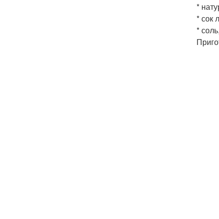
* нату
* сок 
* соль
Приго