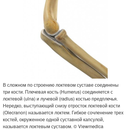
В сложном по строению локтевом суставе соединены
три кости. Плечевая кость (Humerus) соединяется с
локтевой (ulna) и лучевой (radius) костью предплечья.
Нередко, выступающий снизу отросток локтевой кости
(Olecranon) называется локтем. Гибкое сочленение трех
костей, окруженное одной суставной капсулой,
называется локтевым суставом. © Viewmedica