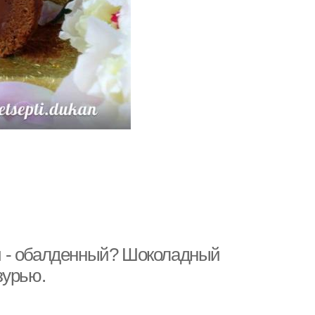
й - обалденный? Шоколадный
зурью.