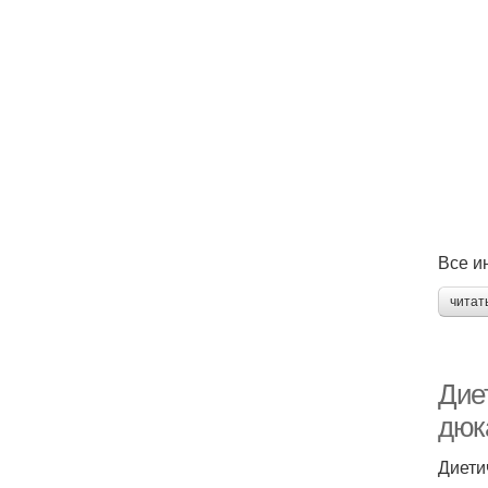
Все и
читат
Диет
дюк
Диети