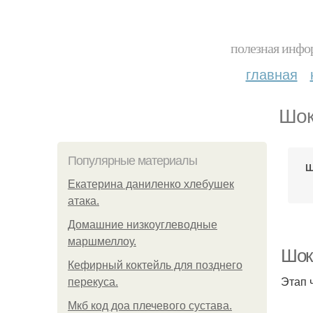
полезная инфор
главная
Шок
Популярные материалы
Ш
Екатерина даниленко хлебушек
атака.
Домашние низкоуглеводные
маршмеллоу.
Шок
Кефирный коктейль для позднего
Этап 
перекуса.
Мкб код доа плечевого сустава.