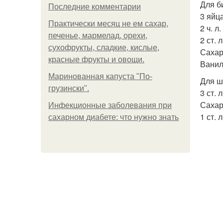
Для б
Последние комментарии
3 яйца
Практически месяц не ем сахар,
2 ч. л
печенье, мармелад, орехи,
2 ст. 
сухофрукты, сладкие, кислые,
Сахар
красные фрукты и овощи.
Ванил
Маринованная капуста "По-
Для ш
грузински".
3 ст. 
Сахар
Инфекционные заболевания при
1 ст. 
сахарном диабете: что нужно знать