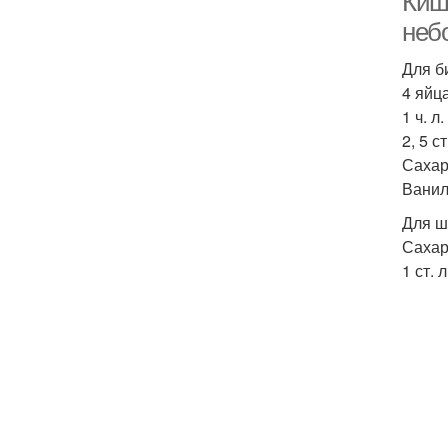
Киш
неб
Для б
4 яйца
1 ч. 
2, 5 с
Сахар
Ванили
Для ш
Сахар
1 ст. 