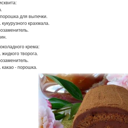
исквита:
.
. порошка для выпечки.
л. кукурузного крахмала.
озаменитель.
ин.
околадного крема:
л. жидкого творога.
озаменитель.
л. какао - порошка.