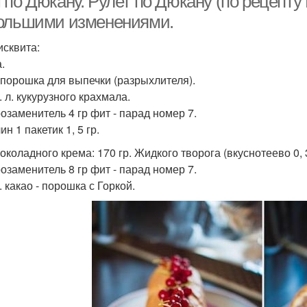
 по Дюкану. Рулет по Дюкану (по рецепту
ольшими изменениями.
исквита:
.
л. порошка для выпечки (разрыхлителя).
т. л. кукурузного крахмала.
озаменитель 4 гр фит - парад номер 7.
н 1 пакетик 1, 5 гр.
околадного крема: 170 гр. Жидкого творога (вкуснотеево 0, 3
озаменитель 8 гр фит - парад номер 7.
л. какао - порошка с Горкой.