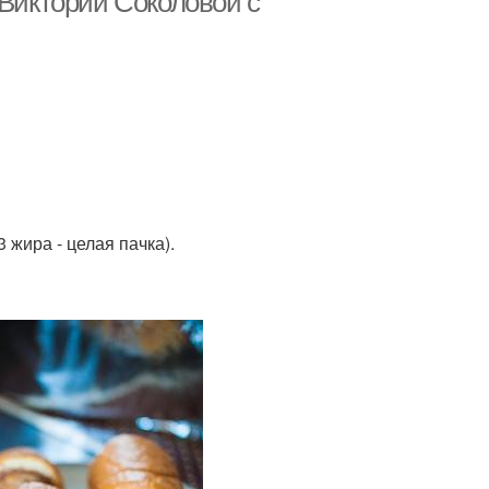
 Виктории Соколовой с
 жира - целая пачка).