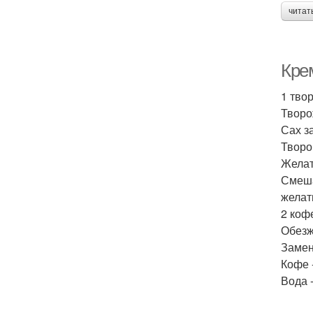
читат
Крем
1 тво
Творо
Сах з
Творог
Желати
Смеша
желат
2 коф
Обезж
Замен
Кофе 
Вода -