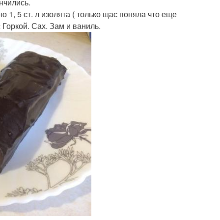
нчились.
о 1, 5 ст. л изолята ( только щас поняла что еще
с Горкой. Сах. Зам и ваниль.