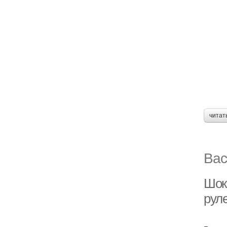
читат
Вас
Шок
рул