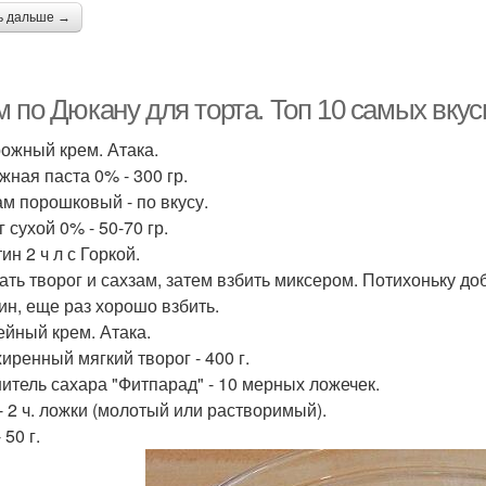
ь дальше →
 по Дюкану для торта. Топ 10 самых вкус
рожный крем. Атака.
жная паста 0% - 300 гр.
ам порошковый - по вкусу.
 сухой 0% - 50-70 гр.
н 2 ч л с Горкой.
ть творог и сахзам, затем взбить миксером. Потихоньку до
ин, еще раз хорошо взбить.
ейный крем. Атака.
иренный мягкий творог - 400 г.
итель сахара "Фитпарад" - 10 мерных ложечек.
- 2 ч. ложки (молотый или растворимый).
 50 г.