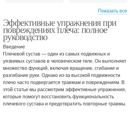
Показать все
Эффективные упражнения при
Упражнения для
Упражнения для
повреждениях плеча: полное
укрепления
улучшения
руководство
Введение
Упражнения при
Плечевой сустав — один из самых подвижных и
Упражнения для плеча
повреждении
уязвимых суставов в человеческом теле. Он выполняет
множество функций, включая вращение, сгибание и
разгибание руки. Однако из-за высокой подвижности
плечо часто подвергается травмам и повреждениям. В
этой статье мы рассмотрим эффективные упражнения,
которые помогут восстановить функциональность
плечевого сустава и предотвратить повторные травмы.