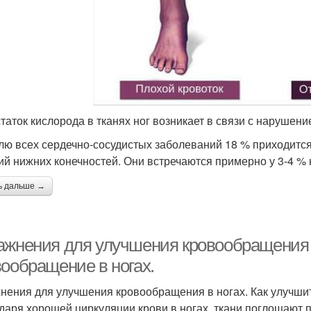
таток кислорода в тканях ног возникает в связи с нарушени
лю всех сердечно-сосудистых заболеваний 18 % приходитс
ий нижних конечностей. Они встречаются примерно у 3-4 % 
ь дальше →
ажнения для улучшения кровообращения в
вообращение в ногах.
нения для улучшения кровообращения в ногах. Как улучши
даря хорошей циркуляции крови в ногах, ткани поглощают 