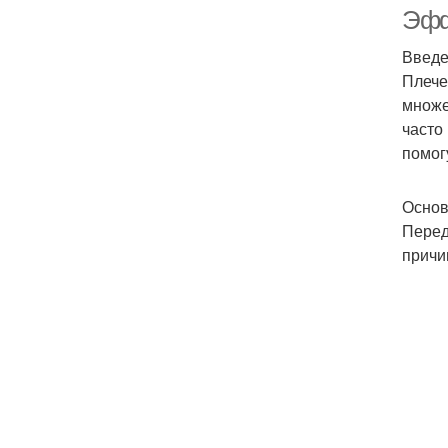
Эфф
Введ
Плече
множе
часто
помог
Основ
Перед
причи