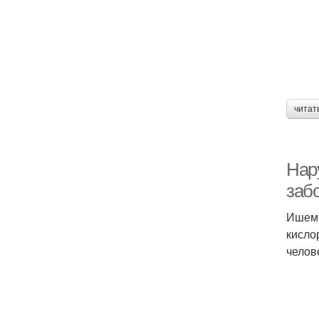
читат
Нар
заб
Ишеми
кисло
челов