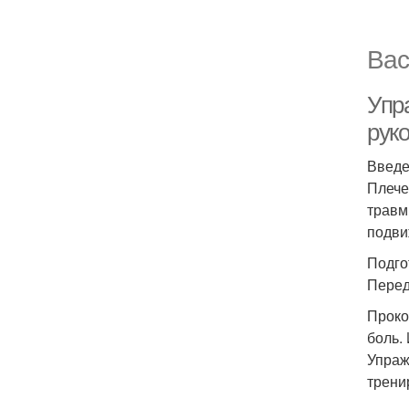
Вас
Упр
рук
Введ
Плече
травм
подви
Подго
Перед
Проко
боль.
Упраж
трени