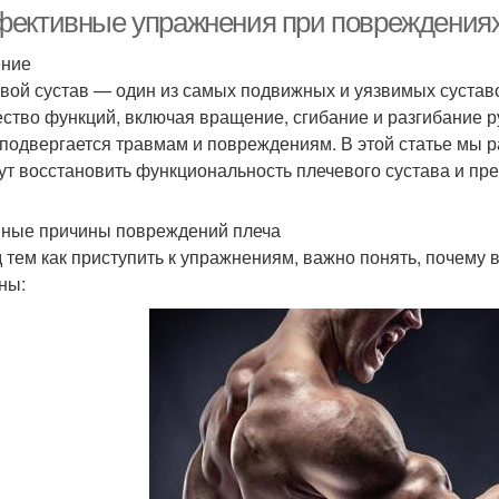
улучшения
упражнения
ективные упражнения при повреждениях 
ение
вой сустав — один из самых подвижных и уязвимых суставо
ство функций, включая вращение, сгибание и разгибание р
 подвергается травмам и повреждениям. В этой статье мы
ут восстановить функциональность плечевого сустава и пр
ные причины повреждений плеча
 тем как приступить к упражнениям, важно понять, почему
ны: