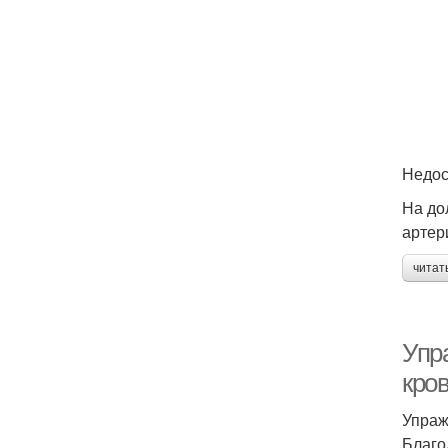
Недос
На до
артер
читат
Упр
кро
Упраж
Благо