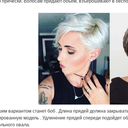
р прически. Волосам придают объем, взъерошивают в беспо
им вариантом станет боб . Длина прядей должна закрывать
ированную модель . Удлинение прядей спереди подойдет об
ольного овала.