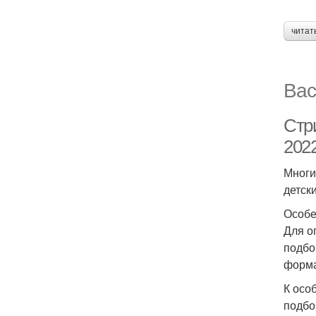
читат
Вас
Стри
202
Многи
детск
Особе
Для о
подбо
форма
К осо
подбо