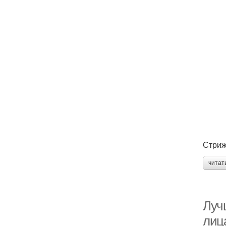
Стриж
читат
Луч
лиц