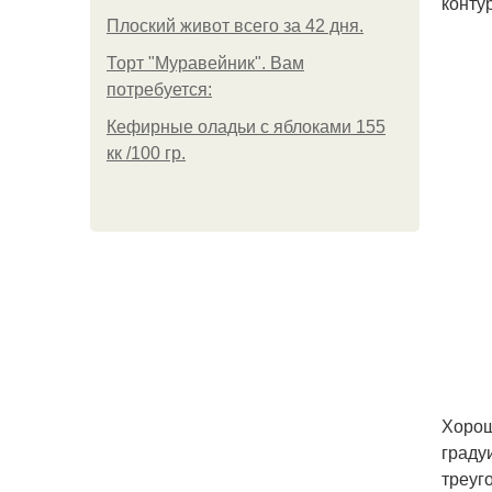
конту
Плоский живот всего за 42 дня.
Торт "Муравейник". Вам
потребуется:
Кефирные оладьи с яблоками 155
кк /100 гр.
Хорош
граду
треуг