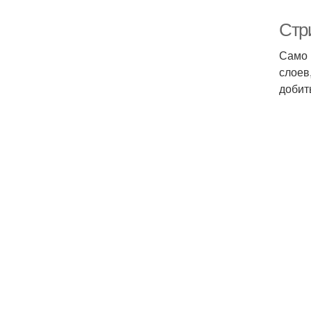
Стр
Само 
слоев
добит