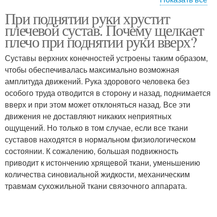
При поднятии руки хрустит
Боли в плечевых
Сустав во время
плечевой сустав. Почему щелкает
суставах
плечо при поднятии руки вверх?
Суставы верхних конечностей устроены таким образом,
чтобы обеспечивалась максимально возможная
Боли в плечах
Боль в суставах
амплитуда движений. Рука здорового человека без
особого труда отводится в сторону и назад, поднимается
вверх и при этом может отклоняться назад. Все эти
движения не доставляют никаких неприятных
Боли в плечевом
Плечевые суставы
ощущений. Но только в том случае, если все ткани
суставе
суставов находятся в нормальном физиологическом
состоянии. К сожалению, большая подвижность
приводит к истончению хрящевой ткани, уменьшению
количества синовиальной жидкости, механическим
травмам сухожильной ткани связочного аппарата.