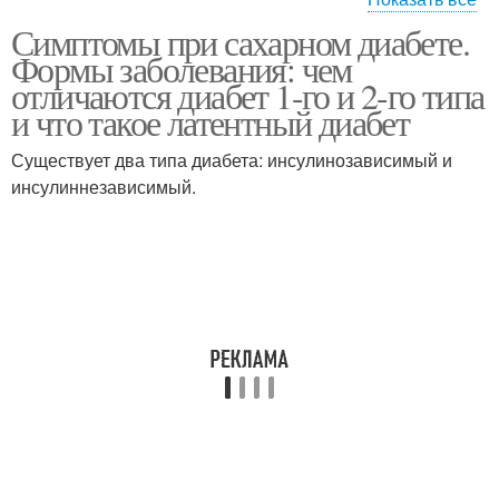
Симптомы при сахарном диабете.
Диабет на коже
Диабет при панкреатите
Формы заболевания: чем
отличаются диабет 1-го и 2-го типа
и что такое латентный диабет
Существует два типа диабета: инсулинозависимый и
инсулиннезависимый.