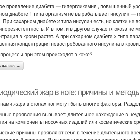
ое проявление диабета — гипергликемия , повышенный уро
ном диабете 1 типа организм не вырабатывает инсулин — 
и. При сахарном диабете 2 типа инсулин есть, но клетки не 
инорезистентность. И в том, и в другом случае глюкоза не м
нтрация в крови растет. А при сахарном диабете 2 типа п
енная концентрация невостребованного инсулина в крови.
 процессы при этом происходят в коже?
ь дальше →
иодический жар в ноге: причины и метод
нами жара в стопах ног могут быть многие факторы. Разде
чные проявления вызывает: длительное нахождение в неудоб
гия на компоненты носочных изделий или косметические ср
ческие причины проявляют себя в течение длительного вр
остоянный характер. Вызывают нарушения правильного функ