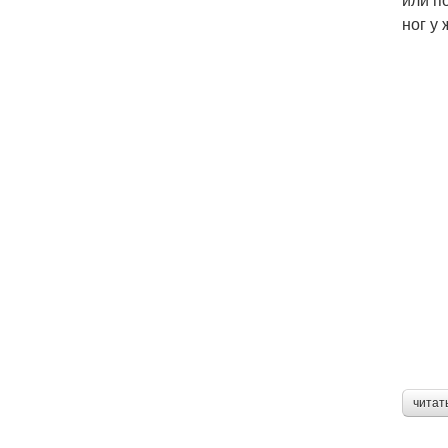
ног у
читат