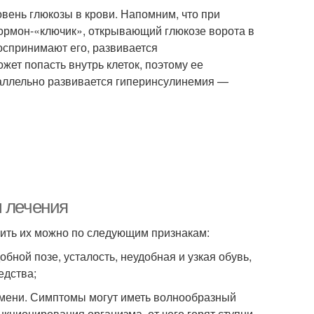
вень глюкозы в крови. Напомним, что при
гормон-«ключик», открывающий глюкозе ворота в
воспринимают его, развивается
ожет попасть внутрь клеток, поэтому ее
араллельно развивается гиперинсулинемия —
ы лечения
лить их можно по следующим признакам:
ной позе, усталость, неудобная и узкая обувь,
едства;
емени. Симптомы могут иметь волнообразный
ционирования организма, от чего горят ступни