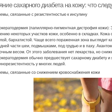
ние сахарного диабета на кожу: что след
емы, связанные с резистентностью к инсулину
окератодермия (папиллярно-пигментная дистрофия кожи): 
ению некоторых участков кожи, особенно в складках. Кожа 
лой, бархатистой. Чаще всего пораженная зона выглядит к
адней части шеи, подмышками, под грудью и в паху. Акант
очным весом. От этого заболевания нет лекарства, но сниж
окератодермия обычно предшествует сахарному диабету и 
инорезистентность у многих людей.
емы, связанные со снижением кровоснабжения кожи