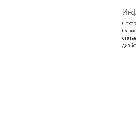
Инф
Сахар
Одним
стать
диабе