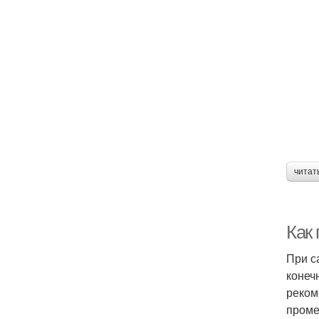
читат
Как
При с
конеч
реком
проме