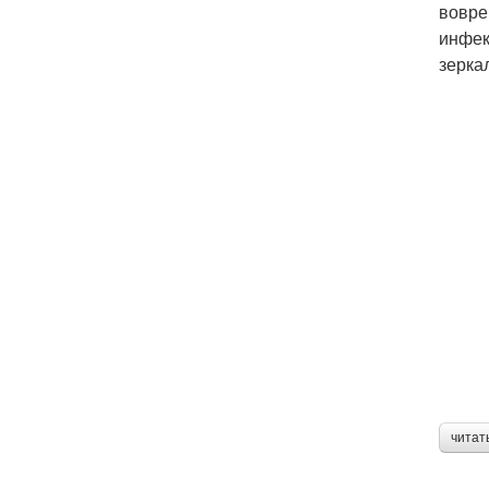
вовре
инфек
зерка
читат