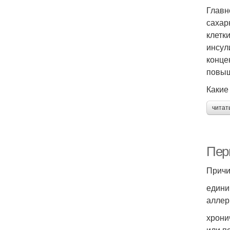
Главн
сахар
клетк
инсул
конце
повыш
Какие
читат
Пер
Причи
едини
аллер
хрони
или п