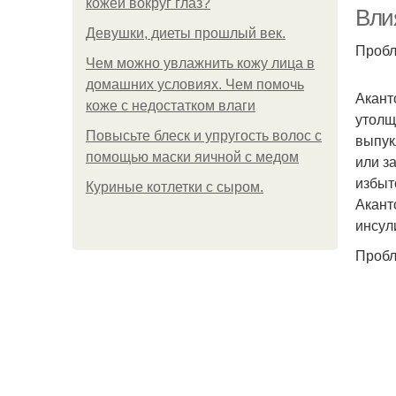
кожей вокруг глаз?
Влия
Девушки, диеты прошлый век.
Пробл
Чем можно увлажнить кожу лица в
домашних условиях. Чем помочь
Акант
коже с недостатком влаги
утолщ
Повысьте блеск и упругость волос с
выпук
помощью маски яичной с медом
или з
избыт
Куриные котлетки с сыром.
Акант
инсул
Пробл