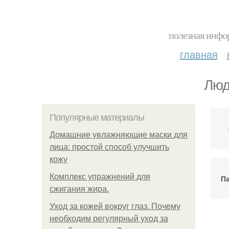
полезная инфор
главная
Люд
Популярные материалы
Домашние увлажняющие маски для
лица: простой способ улучшить
кожу
Комплекс упражнений для
Па
сжигания жира.
Уход за кожей вокруг глаз. Почему
необходим регулярный уход за
Ч