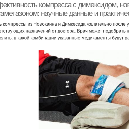
ективность компресса с димексидом, но
саметазоном: научные данные и практиче
ь компрессы из Новокаина и Димкесида желательно после у
етствующих назначений от доктора. Врач может подобрать
елить, в какой комбинации указанные медикаменты будут ра