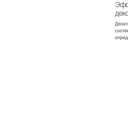
Эфф
дек
Делат
соотв
опред