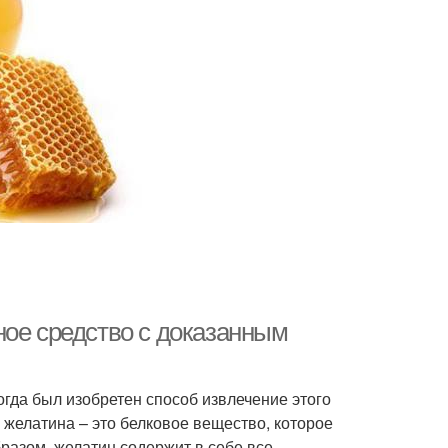
ное средство с доказанным
огда был изобретен способ извлечение этого
 желатина – это белковое вещество, которое
разом, желатин содержит в себе все