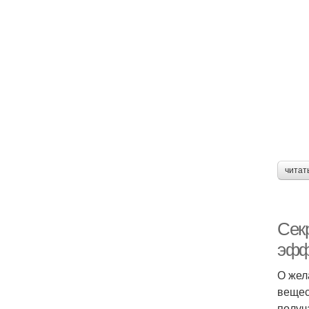
читат
Сек
эфф
О жел
вещес
получ