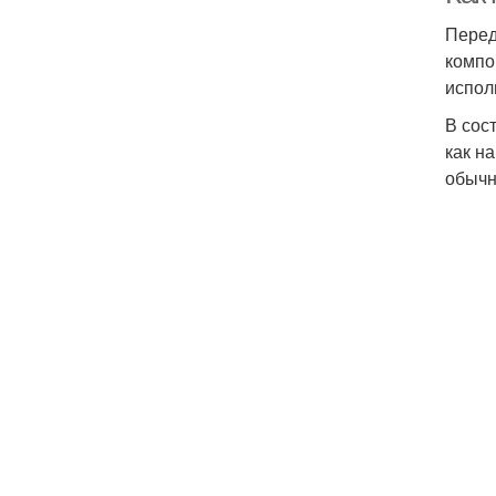
Перед
компо
испол
В сос
как н
обычн