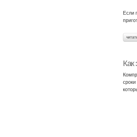
Если 
приго
читат
Как
Компр
сроки
котор