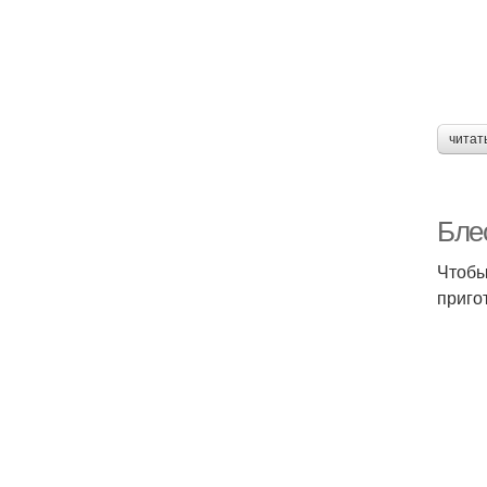
читат
Бле
Чтобы
приго