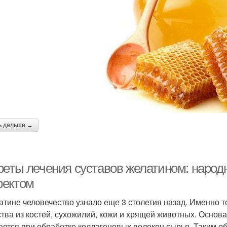
ь дальше →
реты лечения суставов желатином: народ
ектом
атине человечество узнало еще 3 столетия назад. Именно т
тва из костей, сухожилий, кожи и хрящей животных. Основа
ается при обработке коллагеновых волокон сырья. Таким об