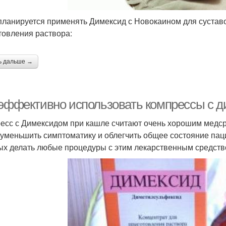
планируется применять Димексид с Новокаином для суставо
товления раствора:
ь дальше →
 эффективно использовать компрессы с 
есс с Димексидом при кашле считают очень хорошим медср
 уменьшить симптоматику и облегчить общее состояние паци
ых делать любые процедуры с этим лекарственным средство