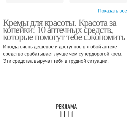
Показать все
Кремы для красоты. Красота за
Крем для области
Крем для рук
копейки: 10 аптечных средств,
которые помогут тебе сэкономить
Иногда очень дешевое и доступное в любой аптеке
средство срабатывает лучше чем супердорогой крем.
Крем от морщин
Крем для лица
Эти средства выручат тебя в трудной ситуации.
Противовоспалительный
крем