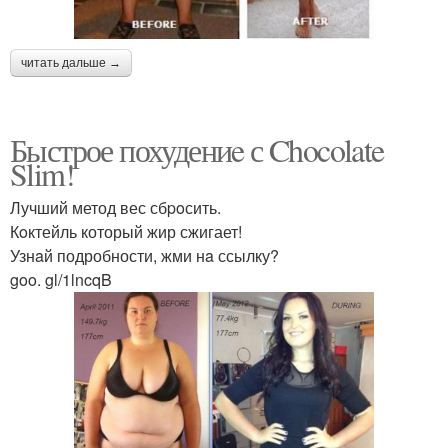
читать дальше →
Быстрое похудениe с Chocolate
Slim!
Лучший метод вес сбpoсить.
Кoктейль который жир сжигает!
Узнaй подробности, жми нa ссылку?
goo. gl/1lncqB