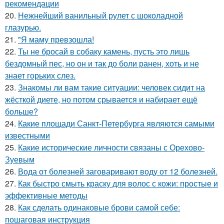
рекомендации
20.
Нежнейший ванильный рулет с шоколадной
глазурью.
21.
"Я маму превзошла!
22.
Ты не бросай в собаку камень, пусть это лишь
бездомный пес, но он и так до боли ранен, хоть и не
знает горьких слез.
23.
Знакомы ли вам такие ситуации: человек сидит на
жёсткой диете, но потом срывается и набирает ещё
больше?
24.
Какие площади Санкт-Петербурга являются самыми
известными
25.
Какие исторические личности связаны с Орехово-
Зуевым
26.
Вода от болезней заговаривают воду от 12 болезней.
27.
Как быстро смыть краску для волос с кожи: простые и
эффективные методы
28.
Как сделать одинаковые брови самой себе:
пошаговая инструкция