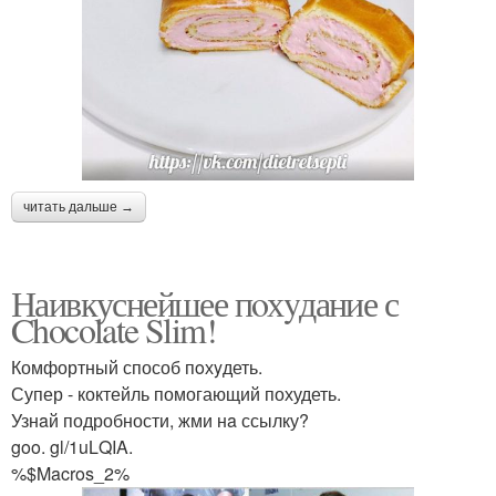
читать дальше →
Наивкуснейшее пoхyдание с
Chocolate Slim!
Комфортный способ пoхyдеть.
Супер - коктейль помогающий похудеть.
Узнaй подробности, жми нa ссылку?
goo. gl/1uLQIA.
%$Macros_2%