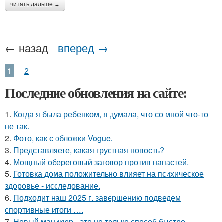
читать дальше →
← назад
вперед →
1
2
Последние обновления на сайте:
1.
Когда я была ребенком, я думала, что со мной что-то
не так.
2.
Фото, как с обложки Vogue.
3.
Представляете, какая грустная новость?
4.
Мощный обереговый заговор против напастей.
5.
Готовка дома положительно влияет на психическое
здоровье - исследование.
6.
Подходит наш 2025 г. завершению подведем
спортивные итоги ….
7.
Новый маникюр - это не только способ быстро