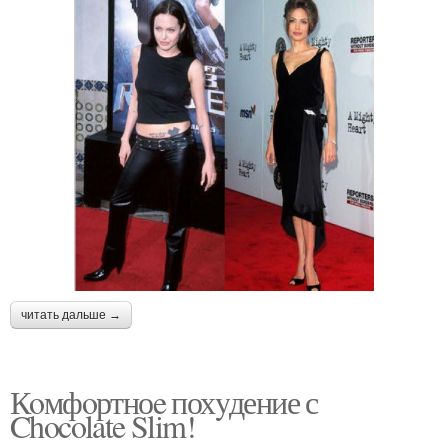
читать дальше →
Кoмфoртноe похyдение с
Chocolate Slim!