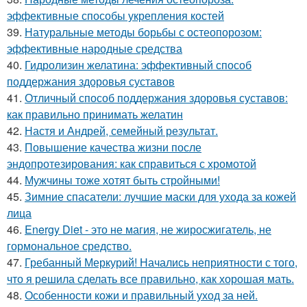
эффективные способы укрепления костей
39.
Натуральные методы борьбы с остеопорозом:
эффективные народные средства
40.
Гидролизин желатина: эффективный способ
поддержания здоровья суставов
41.
Отличный способ поддержания здоровья суставов:
как правильно принимать желатин
42.
Настя и Андрей, семейный результат.
43.
Повышение качества жизни после
эндопротезирования: как справиться с хромотой
44.
Мужчины тоже хотят быть стройными!
45.
Зимние спасатели: лучшие маски для ухода за кожей
лица
46.
Energy Diet - это не магия, не жиросжигатель, не
гормональное средство.
47.
Гребанный Меркурий! Начались неприятности с того,
что я решила сделать все правильно, как хорошая мать.
48.
Особенности кожи и правильный уход за ней.