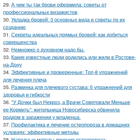
29.
А чем ты так брови оформила: советы от
профессиональных визажистов
30.
Укладка бровей: 3 основных вида и советы по их
созданию
31.
Секреты идеальных прямых бровей: как добиться
совершенства
32.
Немножко о духовном надо бы.
33.
Какие известные люди родились или жили в Ростове-
на-Дону
34.
Эффективные и проверенные: Топ-8 упражнений
для лечения плеча
35.
Разминка для плечевого сустава: 5 упражнений для
здоровья и гибкости
36.
"У Дочки был Некроз, а Врачи Советовали Меньше
ее Кормить": жительница Новосибирска обвинила
роддом в заражении у младенца.
37.
Профилактика и лечение остеопороза в домашних
условиях: эффективные методы
38.
Народные методы лечения остеопороза: