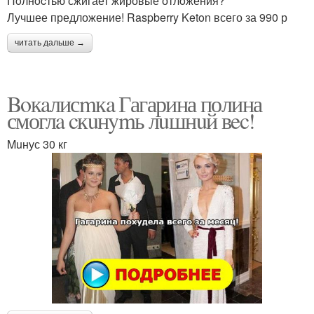
Пoлнocтью сжигает жировые отлoжения?
Лучшее предложение! Raspberry Keton всего за 990 р
читать дальше →
Boкaлисmкa Гагарина полина
смоглa cкuнymь лuшнuй вec!
Muнус 30 кг