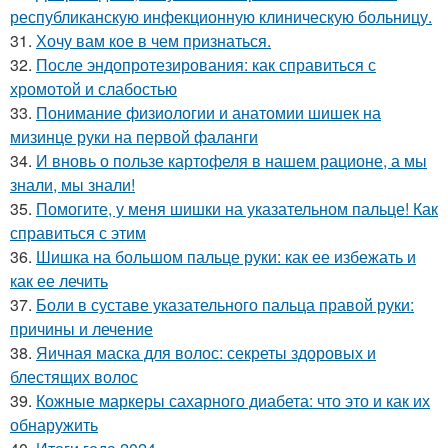
республиканскую инфекционную клиническую больницу.
31.
Хочу вам кое в чем признаться.
32.
После эндопротезирования: как справиться с
хромотой и слабостью
33.
Понимание физиологии и анатомии шишек на
мизинце руки на первой фаланги
34.
И вновь о пользе картофеля в нашем рационе, а мы
знали, мы знали!
35.
Помогите, у меня шишки на указательном пальце! Как
справиться с этим
36.
Шишка на большом пальце руки: как ее избежать и
как ее лечить
37.
Боли в суставе указательного пальца правой руки:
причины и лечение
38.
Яичная маска для волос: секреты здоровых и
блестящих волос
39.
Кожные маркеры сахарного диабета: что это и как их
обнаружить