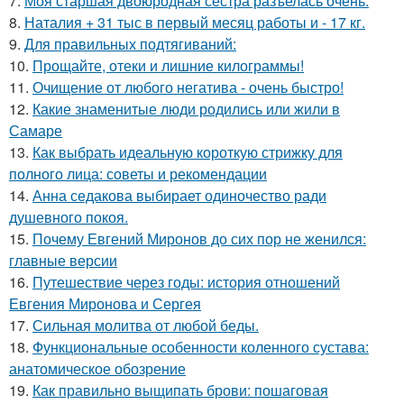
7.
Моя старшая двоюродная сестра разъелась очень.
8.
Наталия + 31 тыс в первый месяц работы и - 17 кг.
9.
Для правильных подтягиваний:
10.
Прощайте, отеки и лишние килограммы!
11.
Очищение от любого негатива - очень быстро!
12.
Какие знаменитые люди родились или жили в
Самаре
13.
Как выбрать идеальную короткую стрижку для
полного лица: советы и рекомендации
14.
Анна седакова выбирает одиночество ради
душевного покоя.
15.
Почему Евгений Миронов до сих пор не женился:
главные версии
16.
Путешествие через годы: история отношений
Евгения Миронова и Сергея
17.
Сильная молитва от любой беды.
18.
Функциональные особенности коленного сустава:
анатомическое обозрение
19.
Как правильно выщипать брови: пошаговая