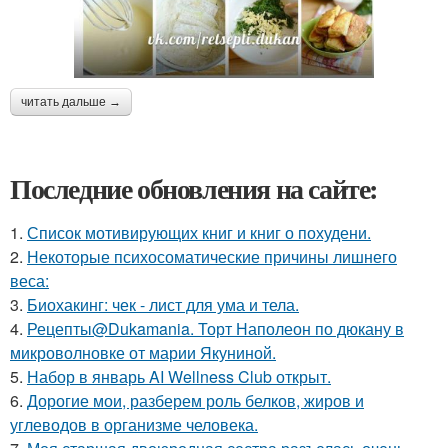
читать дальше →
Последние обновления на сайте:
1.
Список мотивирующих книг и книг о похудени.
2.
Некоторые психосоматические причины лишнего
веса:
3.
Биохакинг: чек - лист для ума и тела.
4.
Рецепты@Dukamania. Торт Наполеон по дюкану в
микроволновке от марии Якуниной.
5.
Набор в январь AI Wellness Club открыт.
6.
Дорогие мои, разберем роль белков, жиров и
углеводов в организме человека.