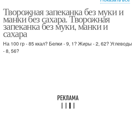
Творожная запеканка без муки и
Курага без муки
Запеканка без манки
манки без сахара. Творожная
запеканка без муки, манки и
сахара
Ингредиенты для
На 100 гр - 85 ккал? Белки - 9, 1? Жиры - 2, 62? Углеводы
Запеканка без сахара
запеканки
- 8, 56?
Запеканка с бананом
Запеканки с манкой
Запеканка с изюмом
Запеканка с манкой