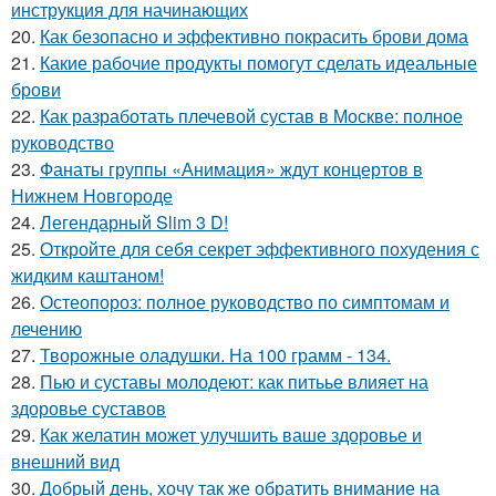
инструкция для начинающих
20.
Как безопасно и эффективно покрасить брови дома
21.
Какие рабочие продукты помогут сделать идеальные
брови
22.
Как разработать плечевой сустав в Москве: полное
руководство
23.
Фанаты группы «Анимация» ждут концертов в
Нижнем Новгороде
24.
Легендарный Slim 3 D!
25.
Откройте для себя секрет эффективного похудения с
жидким каштаном!
26.
Остеопороз: полное руководство по симптомам и
лечению
27.
Творожные оладушки. На 100 грамм - 134.
28.
Пью и суставы молодеют: как питьье влияет на
здоровье суставов
29.
Как желатин может улучшить ваше здоровье и
внешний вид
30.
Добрый день, хочу так же обратить внимание на