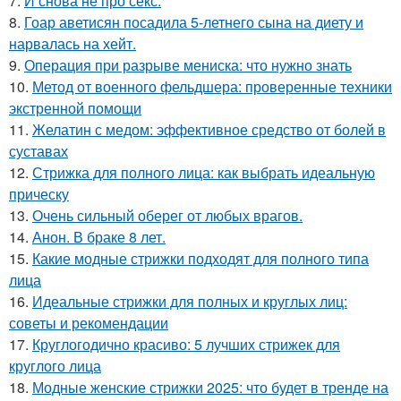
7.
И снова не про секс.
8.
Гоар аветисян посадила 5-летнего сына на диету и
нарвалась на хейт.
9.
Операция при разрыве мениска: что нужно знать
10.
Метод от военного фельдшера: проверенные техники
экстренной помощи
11.
Желатин с медом: эффективное средство от болей в
суставах
12.
Стрижка для полного лица: как выбрать идеальную
прическу
13.
Очень сильный оберег от любых врагов.
14.
Анон. В браке 8 лет.
15.
Какие модные стрижки подходят для полного типа
лица
16.
Идеальные стрижки для полных и круглых лиц:
советы и рекомендации
17.
Круглогодично красиво: 5 лучших стрижек для
круглого лица
18.
Модные женские стрижки 2025: что будет в тренде на