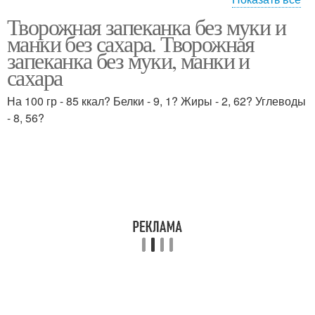
Творожная запеканка без муки и
Запеканка без сахара
Запеканка с бананом
манки без сахара. Творожная
запеканка без муки, манки и
сахара
На 100 гр - 85 ккал? Белки - 9, 1? Жиры - 2, 62? Углеводы
Запеканки без муки
Запеканки с манкой
- 8, 56?
Запеканка с изюмом
Запеканка с манкой