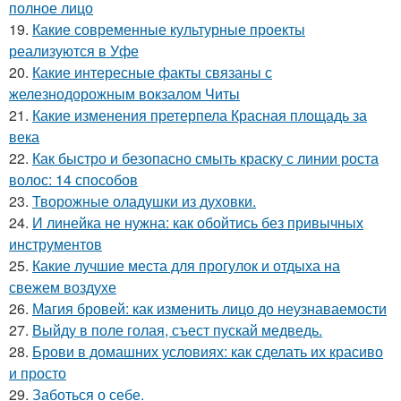
полное лицо
19.
Какие современные культурные проекты
реализуются в Уфе
20.
Какие интересные факты связаны с
железнодорожным вокзалом Читы
21.
Какие изменения претерпела Красная площадь за
века
22.
Как быстро и безопасно смыть краску с линии роста
волос: 14 способов
23.
Творожные оладушки из духовки.
24.
И линейка не нужна: как обойтись без привычных
инструментов
25.
Какие лучшие места для прогулок и отдыха на
свежем воздухе
26.
Магия бровей: как изменить лицо до неузнаваемости
27.
Выйду в поле голая, съест пускай медведь.
28.
Брови в домашних условиях: как сделать их красиво
и просто
29.
Заботься о себе.