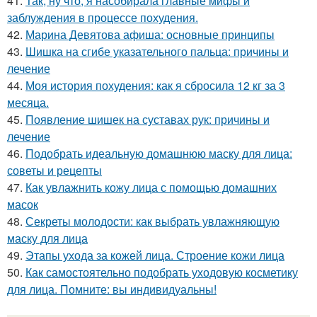
41.
Так, ну что, я насобирала главные мифы и
заблуждения в процессе похудения.
42.
Марина Девятова афиша: основные принципы
43.
Шишка на сгибе указательного пальца: причины и
лечение
44.
Моя история похудения: как я сбросила 12 кг за 3
месяца.
45.
Появление шишек на суставах рук: причины и
лечение
46.
Подобрать идеальную домашнюю маску для лица:
советы и рецепты
47.
Как увлажнить кожу лица с помощью домашних
масок
48.
Секреты молодости: как выбрать увлажняющую
маску для лица
49.
Этапы ухода за кожей лица. Строение кожи лица
50.
Как самостоятельно подобрать уходовую косметику
для лица. Помните: вы индивидуальны!