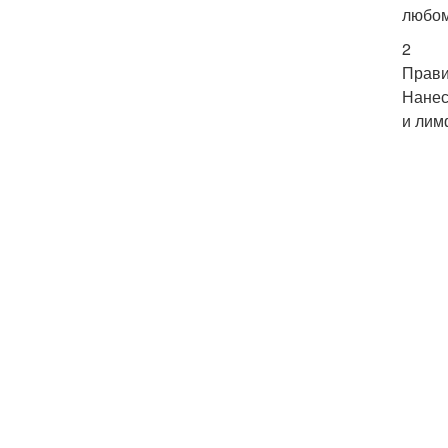
любом
2
Прави
Нанес
и лим