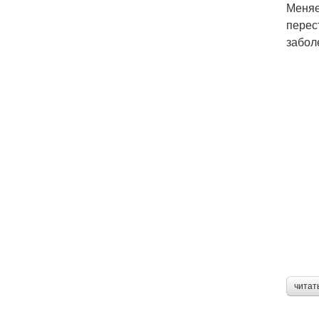
Меняе
перес
забол
читат