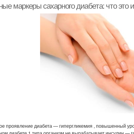
ые маркеры сахарного диабета: что это и
ое проявление диабета — гипергликемия , повышенный уро
ном диабете 1 типа организм не вырабатывает инсулин — 