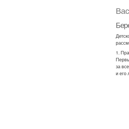
Вас
Бер
Детск
рассм
1. Пр
Первы
за вс
и его