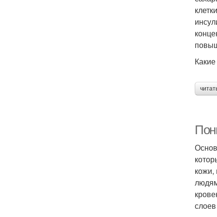
клетк
инсул
конце
повыш
Какие
читат
Пон
Основ
котор
кожи,
людям
крове
слоев