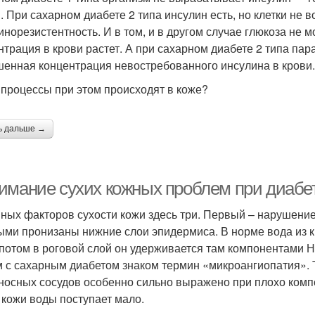
и. При сахарном диабете 2 типа инсулин есть, но клетки не 
инорезистентность. И в том, и в другом случае глюкоза не м
нтрация в крови растет. А при сахарном диабете 2 типа п
енная концентрация невостребованного инсулина в крови.
 процессы при этом происходят в коже?
ь дальше →
имание сухих кожных проблем при диабет
ных факторов сухости кожи здесь три. Первый – нарушение
ыми пронизаны нижние слои эпидермиса. В норме вода из к
 потом в роговой слой он удерживается там компонентами
 с сахарным диабетом знаком термин «микроангиопатия». Т
носных сосудов особенно сильно выражено при плохо компе
 кожи воды поступает мало.