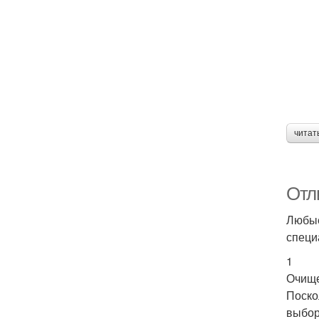
читат
Отл
Любые
специ
1
Очищ
Поско
выбор