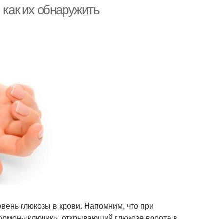
 как их обнаружить
вень глюкозы в крови. Напомним, что при
гормон-«ключик», открывающий глюкозе ворота в