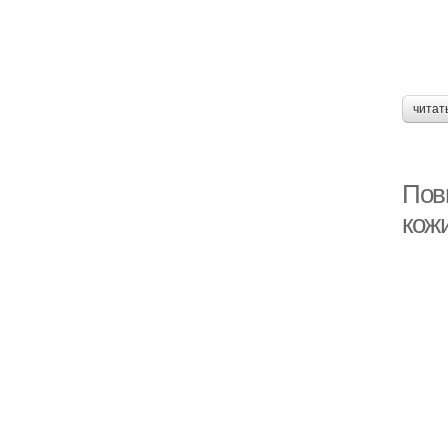
читат
Пов
кож