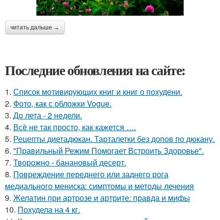
читать дальше →
Последние обновления на сайте:
1.
Список мотивирующих книг и книг о похудени.
2.
Фото, как с обложки Vogue.
3.
До лета - 2 недели.
4.
Всё не так просто, как кажется ….
5.
Рецепты диетадюкан. Тарталетки без допов по дюкану.
6.
"Правильный Режим Помогает Встроить Здоровье".
7.
Творожно - банановый десерт.
8.
Повреждение переднего или заднего рога
медиального мениска: симптомы и методы лечения
9.
Желатин при артрозе и артрите: правда и мифы
10.
Похудела на 4 кг.