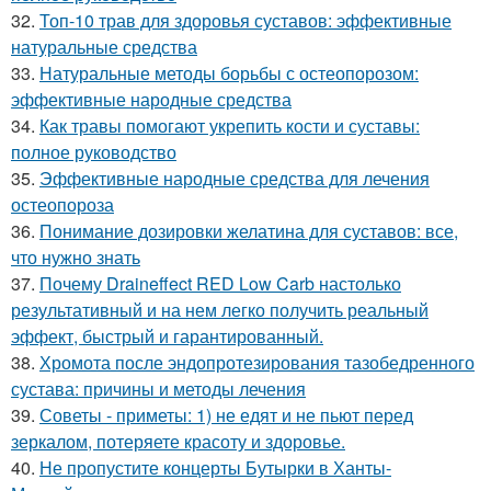
32.
Топ-10 трав для здоровья суставов: эффективные
натуральные средства
33.
Натуральные методы борьбы с остеопорозом:
эффективные народные средства
34.
Как травы помогают укрепить кости и суставы:
полное руководство
35.
Эффективные народные средства для лечения
остеопороза
36.
Понимание дозировки желатина для суставов: все,
что нужно знать
37.
Почему Draineffect RED Low Carb настолько
результативный и на нем легко получить реальный
эффект, быстрый и гарантированный.
38.
Хромота после эндопротезирования тазобедренного
сустава: причины и методы лечения
39.
Советы - приметы: 1) не едят и не пьют перед
зеркалом, потеряете красоту и здоровье.
40.
Не пропустите концерты Бутырки в Ханты-