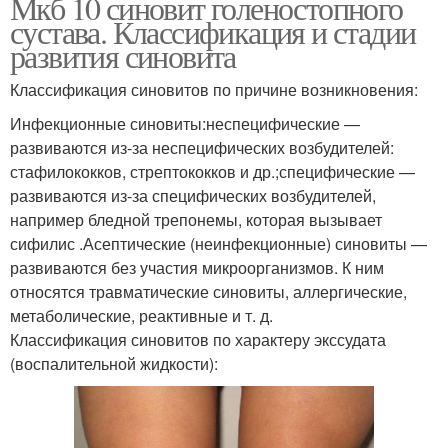
Мкб 10 синовит голеностопного
сустава. Классификация и стадии
развития синовита
Классификация синовитов по причине возникновения:
Инфекционные синовиты:неспецифические —
развиваются из-за неспецифических возбудителей:
стафилококков, стрептококков и др.;специфические —
развиваются из-за специфических возбудителей,
например бледной трепонемы, которая вызывает
сифилис .Асептические (неинфекционные) синовиты —
развиваются без участия микроорганизмов. К ним
относятся травматические синовиты, аллергические,
метаболические, реактивные и т. д.
Классификация синовитов по характеру экссудата
(воспалительной жидкости):