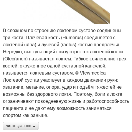
В сложном по строению локтевом суставе соединены
три кости. Плечевая кость (Humerus) соединяется с
локтевой (ulna) и лучевой (radius) костью предплечья.
Нередко, выступающий снизу отросток локтевой кости
(Olecranon) называется локтем. Гибкое сочленение трех
костей, окруженное одной суставной капсулой,
называется локтевым суставом. © Viewmedica
Локтевой сустав участвует в каждом движении руки:
хватание, метание, опора, удар и подъём тяжестей не
возможны без здорового локтя. Поэтому, боли в локте
ограничивают повседневную жизнь и работоспособность
пациента и не дают ему возможность заниматься
спортом как раньше.
читать дальше →