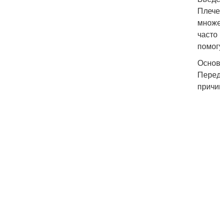
Плече
множе
часто
помог
Основ
Перед
причи