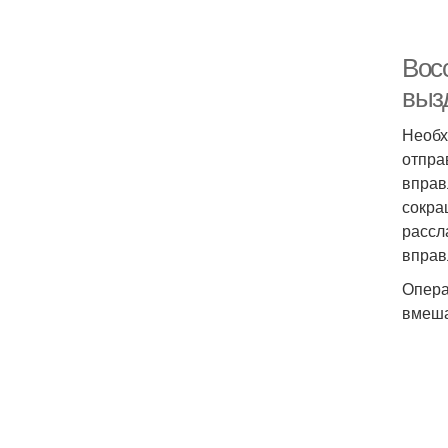
Вос
выз
Необх
отпра
вправ
сокра
рассл
вправ
Опера
вмеша