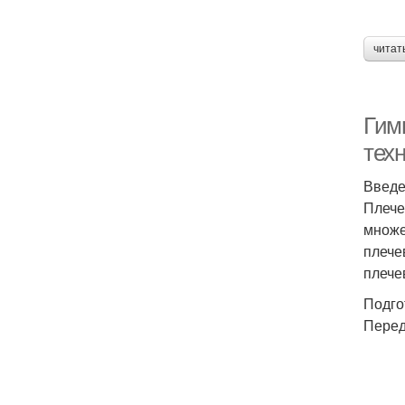
читат
Гим
тех
Введ
Плече
множе
плече
плече
Подго
Перед