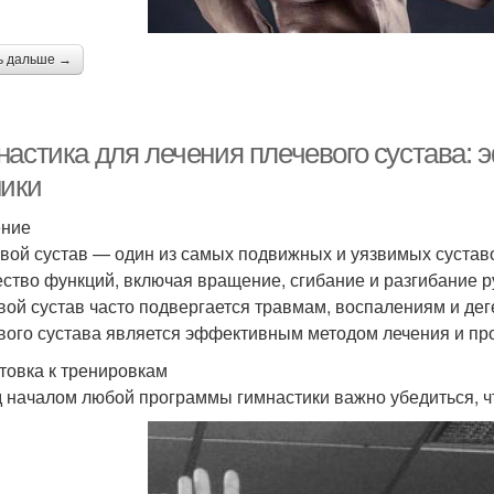
ь дальше →
настика для лечения плечевого сустава:
ники
ение
вой сустав — один из самых подвижных и уязвимых суставо
ство функций, включая вращение, сгибание и разгибание р
вой сустав часто подвергается травмам, воспалениям и де
вого сустава является эффективным методом лечения и про
товка к тренировкам
 началом любой программы гимнастики важно убедиться, что