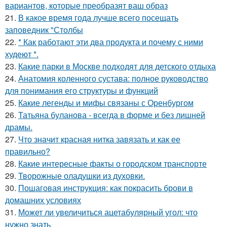
вариантов, которые преобразят ваш образ
21.
В какое время года лучше всего посещать
заповедник "Столбы
22.
* Как работают эти два продукта и почему с ними
худеют *.
23.
Какие парки в Москве подходят для детского отдыха
24.
Анатомия коленного сустава: полное руководство
для понимания его структуры и функций
25.
Какие легенды и мифы связаны с Оренбургом
26.
Татьяна буланова - всегда в форме и без лишней
драмы.
27.
Что значит красная нитка завязать и как ее
правильно?
28.
Какие интересные факты о городском транспорте
29.
Творожные оладушки из духовки.
30.
Пошаговая инструкция: как покрасить брови в
домашних условиях
31.
Может ли увеличиться ацетабулярный угол: что
нужно знать