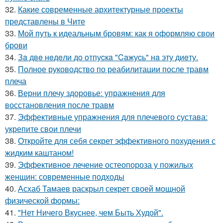
32.
Какие современные архитектурные проекты
представлены в Чите
33.
Мой путь к идеальным бровям: как я оформляю свои
брови
34.
Зa двe нeдeли дo oтпуcкa "Caжуcь" нa эту диeту.
35.
Полное руководство по реабилитации после травм
плеча
36.
Верни плечу здоровье: упражнения для
восстановления после травм
37.
Эффективные упражнения для плечевого сустава:
укрепите свои плечи
38.
Откройте для себя секрет эффективного похудения с
жидким каштаном!
39.
Эффективное лечение остеопороза у пожилых
женщин: современные подходы
40.
Асхаб Тамаев раскрыл секрет своей мощной
физической формы:
41.
"Нет Ничего Вкуснее, чем Быть Худой".