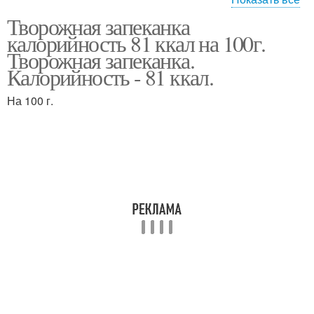
Творожная запеканка
Запеканка в
Запеканка с манкой
калорийность 81 ккал на 100г.
мультиварке
Творожная запеканка.
Калорийность - 81 ккал.
На 100 г.
Запеканка с рисом
Воздушная запеканка
Запеканка без манки