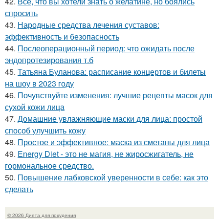
42.
Все, что вы хотели знать о желатине, но боялись
спросить
43.
Народные средства лечения суставов:
эффективность и безопасность
44.
Послеоперационный период: что ожидать после
эндопротезирования т.б
45.
Татьяна Буланова: расписание концертов и билеты
на шоу в 2023 году
46.
Почувствуйте изменения: лучшие рецепты масок для
сухой кожи лица
47.
Домашние увлажняющие маски для лица: простой
способ улучшить кожу
48.
Простое и эффективное: маска из сметаны для лица
49.
Energy Diet - это не магия, не жиросжигатель, не
гормональное средство.
50.
Повышение лабковской уверенности в себе: как это
сделать
© 2026 Диета для похудения