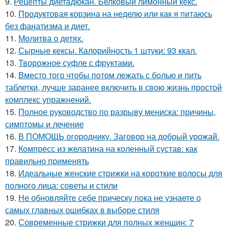
9.
Рецепты диетадюкан. Белковый лимонный кекс.
10.
Продуктовая корзина на неделю или как я питаюсь
без фанатизма и диет.
11.
Молитва о детях.
12.
Сырные кексы. Калорийность 1 штуки: 93 ккал.
13.
Творожное суфле с фруктами.
14.
Вместо того чтобы потом лежать с болью и пить
таблетки, лучше заранее включить в свою жизнь простой
комплекс упражнений.
15.
Полное руководство по разрыву мениска: причины,
симптомы и лечение
16.
В ПОМОЩЬ огороднику. Заговор на добрый урожай.
17.
Компресс из желатина на коленный сустав: как
правильно применять
18.
Идеальные женские стрижки на короткие волосы для
полного лица: советы и стили
19.
Не обновляйте себе прическу пока не узнаете о
самых главных ошибках в выборе стиля
20.
Современные стрижки для полных женщин: 7